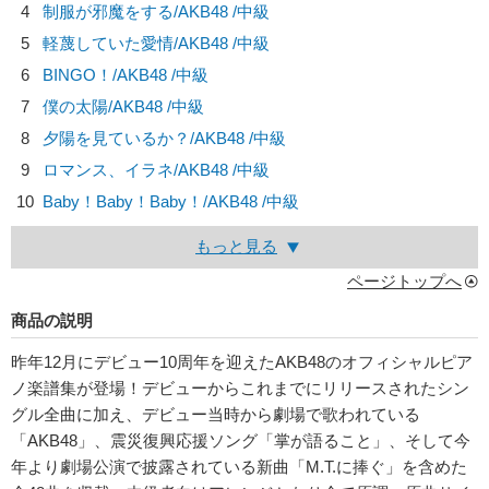
4
制服が邪魔をする/
AKB48
/中級
5
軽蔑していた愛情/
AKB48
/中級
6
BINGO！/
AKB48
/中級
7
僕の太陽/
AKB48
/中級
8
夕陽を見ているか？/
AKB48
/中級
9
ロマンス、イラネ/
AKB48
/中級
10
Baby！Baby！Baby！/
AKB48
/中級
もっと見る
ページトップへ
商品の説明
昨年12月にデビュー10周年を迎えたAKB48のオフィシャルピア
ノ楽譜集が登場！デビューからこれまでにリリースされたシン
グル全曲に加え、デビュー当時から劇場で歌われている
「AKB48」、震災復興応援ソング「掌が語ること」、そして今
年より劇場公演で披露されている新曲「M.T.に捧ぐ」を含めた