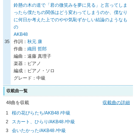
鈴懸の木の道で「君の微笑みを夢に見る」と言ってしま
ったら僕たちの関係はどう変わってしまうのか、僕なり
に何日か考えた上でのやや気恥ずかしい結論のようなも
の
AKB48
35
作詞：
秋元 康
作曲：
織田 哲郎
編曲：遠藤 真理子
楽器：ピアノ
編成：ピアノ・ソロ
グレード：中級
収載曲一覧
48曲を収載
収載曲の詳細
1
桜の花びらたち/
AKB48
/中級
2
スカート、ひらり/
AKB48
/中級
3
会いたかった/
AKB48
/中級