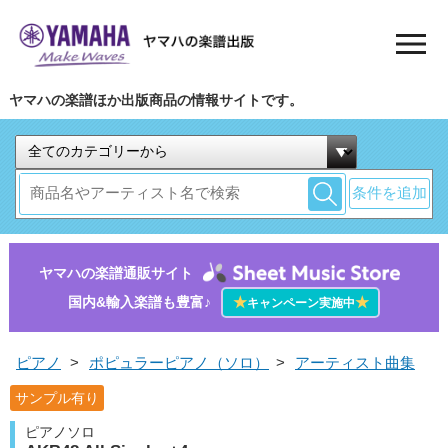
ヤマハの楽譜ほか出版商品の情報サイトです。
条件を追加
ヤマハの楽譜通販サイト
国内&輸入楽譜も豊富♪
★
★
キャンペーン実施中
ピアノ
>
ポピュラーピアノ（ソロ）
>
アーティスト曲集
サンプル有り
ピアノソロ