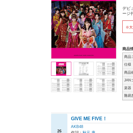
デビ
ージ
※大
商品
商品
仕様
商品
JAN
楽器
難易
GIVE ME FIVE！
AKB48
26
作詞：
秋元 康