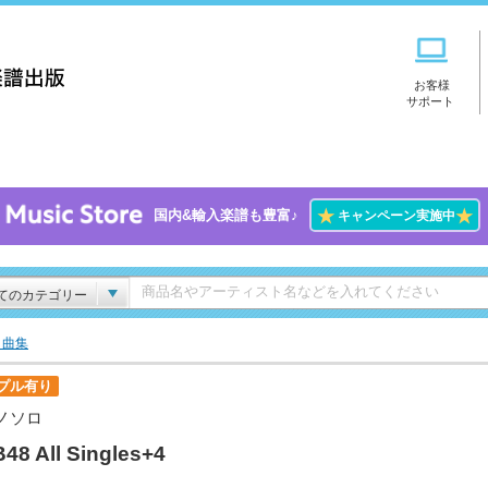
お客様
サポート
★
★
国内&輸入楽譜も豊富♪
キャンペーン実施中
てのカテゴリー
ト曲集
プル有り
ノソロ
48 All Singles+4