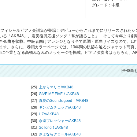
グレード：中級
8のオフィシャルピアノ楽譜集が登場！デビューからこれまでにリリースされたシ
いる「AKB48」、震災復興応援ソング「掌が語ること」、そして今年より劇
た全48曲を収載。中級者向けアレンジとなり全て原調・原曲サイズなので、10
ます。さらに、巻頭カラーページでは、10年間の軌跡を辿るジャケット写真
に卒業となる高橋みなみのメッセージを掲載。ピアノ演奏者はもちろん、AK
[全48曲
[25]
上からマリコ/
AKB48
[26]
GIVE ME FIVE！/
AKB48
[27]
真夏のSounds good！/
AKB48
[28]
ギンガムチェック/
AKB48
[29]
UZA/
AKB48
[30]
永遠プレッシャー/
AKB48
[31]
So long！/
AKB48
[32]
さよならクロール/
AKB48