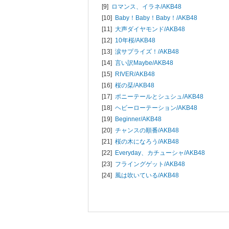
[9]
ロマンス、イラネ/
AKB48
[10]
Baby！Baby！Baby！/
AKB48
[11]
大声ダイヤモンド/
AKB48
[12]
10年桜/
AKB48
[13]
涙サプライズ！/
AKB48
[14]
言い訳Maybe/
AKB48
[15]
RIVER/
AKB48
[16]
桜の栞/
AKB48
[17]
ポニーテールとシュシュ/
AKB48
[18]
ヘビーローテーション/
AKB48
[19]
Beginner/
AKB48
[20]
チャンスの順番/
AKB48
[21]
桜の木になろう/
AKB48
[22]
Everyday、カチューシャ/
AKB48
[23]
フライングゲット/
AKB48
[24]
風は吹いている/
AKB48