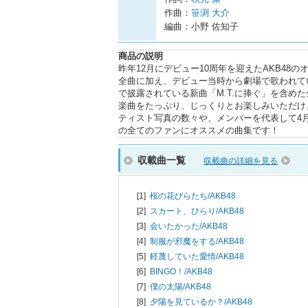
作曲：
笹渕 大介
編曲：小野 佐知子
商品の説明
昨年12月にデビュー10周年を迎えたAKB4
全曲に加え、デビュー当時から劇場で歌われて
で披露されている新曲「M.T.に捧ぐ」を含め
楽曲をたっぷり、じっくりとお楽しみいただけ
ティスト写真の数々や、メンバーを代表して4月
の全てのファンにオススメの曲集です！
収載曲一覧
収載曲の詳細を見る
[1]
桜の花びらたち/
AKB48
[2]
スカート、ひらり/
AKB48
[3]
会いたかった/
AKB48
[4]
制服が邪魔をする/
AKB48
[5]
軽蔑していた愛情/
AKB48
[6]
BINGO！/
AKB48
[7]
僕の太陽/
AKB48
[8]
夕陽を見ているか？/
AKB48