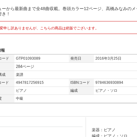
ューから最新曲まで全48曲収載。巻頭カラー12ページ、高橋みなみのメ
付き！
変申し訳ありませんが、こちらの商品は絶版でございます。
情報
コード
GTP01093089
発売日
2016年3月25日
284ページ
構成
楽譜
コード
4947817256915
ISBNコード
9784636930894
ピアノ
編成
ピアノ・ソロ
度
中級
楽器：ピアノ
編成：ピアノ・ソロ