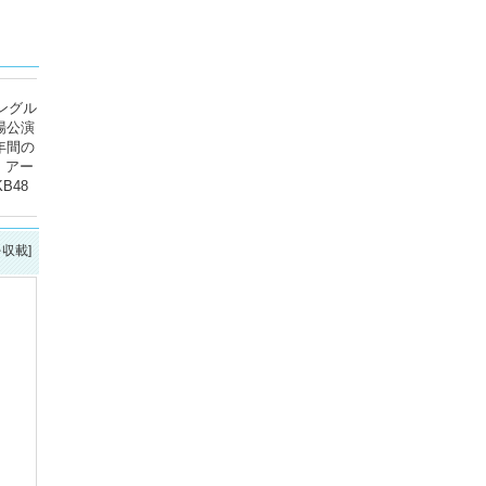
ングル
場公演
年間の
、アー
B48
を収載]