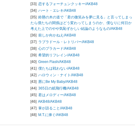
[33]
恋するフォーチュンクッキー/
AKB48
[34]
ハート・エレキ/
AKB48
[35]
鈴懸の木の道で「君の微笑みを夢に見る」と言ってしまっ
たら僕たちの関係はどう変わってしまうのか、僕なりに何日か
考えた上でのやや気恥ずかしい結論のようなもの/
AKB48
[36]
前しか向かねえ/
AKB48
[37]
ラブラドール・レトリバー/
AKB48
[38]
心のプラカード/
AKB48
[39]
希望的リフレイン/
AKB48
[40]
Green Flash/
AKB48
[41]
僕たちは戦わない/
AKB48
[42]
ハロウィン・ナイト/
AKB48
[43]
唇にBe My Baby/
AKB48
[44]
365日の紙飛行機/
AKB48
[45]
君はメロディー/
AKB48
[46]
AKB48/
AKB48
[47]
掌が語ること/
AKB48
[48]
M.T.に捧ぐ/
AKB48