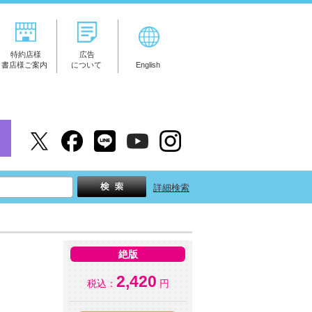
特約店様
広告
書店様ご案内
について
English
詳細検索
絶版
2,420
税込：
円