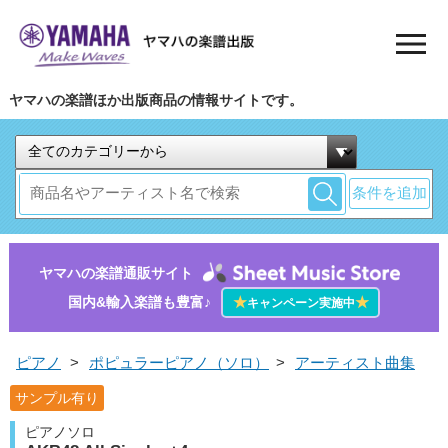
ヤマハの楽譜ほか出版商品の情報サイトです。
条件を追加
ヤマハの楽譜通販サイト
国内&輸入楽譜も豊富♪
★
★
キャンペーン実施中
ピアノ
>
ポピュラーピアノ（ソロ）
>
アーティスト曲集
サンプル有り
ピアノソロ