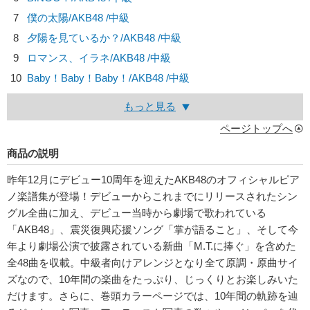
7
僕の太陽/
AKB48
/中級
8
夕陽を見ているか？/
AKB48
/中級
9
ロマンス、イラネ/
AKB48
/中級
10
Baby！Baby！Baby！/
AKB48
/中級
もっと見る
ページトップへ
商品の説明
昨年12月にデビュー10周年を迎えたAKB48のオフィシャルピア
ノ楽譜集が登場！デビューからこれまでにリリースされたシン
グル全曲に加え、デビュー当時から劇場で歌われている
「AKB48」、震災復興応援ソング「掌が語ること」、そして今
年より劇場公演で披露されている新曲「M.T.に捧ぐ」を含めた
全48曲を収載。中級者向けアレンジとなり全て原調・原曲サイ
ズなので、10年間の楽曲をたっぷり、じっくりとお楽しみいた
だけます。さらに、巻頭カラーページでは、10年間の軌跡を辿