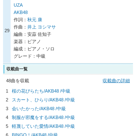
UZA
AKB48
作詞：
秋元 康
作曲：
井上 ヨシマサ
29
編曲：安蒜 佐知子
楽器：ピアノ
編成：ピアノ・ソロ
グレード：中級
収載曲一覧
48曲を収載
収載曲の詳細
1
桜の花びらたち/
AKB48
/中級
2
スカート、ひらり/
AKB48
/中級
3
会いたかった/
AKB48
/中級
4
制服が邪魔をする/
AKB48
/中級
5
軽蔑していた愛情/
AKB48
/中級
6
BINGO！/
AKB48
/中級