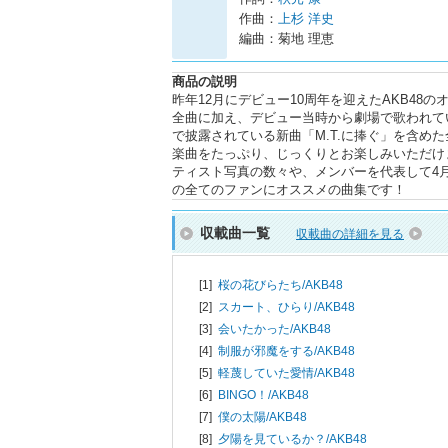
作曲：
上杉 洋史
編曲：菊地 理恵
商品の説明
昨年12月にデビュー10周年を迎えたAKB4
全曲に加え、デビュー当時から劇場で歌われて
で披露されている新曲「M.T.に捧ぐ」を含め
楽曲をたっぷり、じっくりとお楽しみいただけ
ティスト写真の数々や、メンバーを代表して4月
の全てのファンにオススメの曲集です！
収載曲一覧
収載曲の詳細を見る
[1]
桜の花びらたち/
AKB48
[2]
スカート、ひらり/
AKB48
[3]
会いたかった/
AKB48
[4]
制服が邪魔をする/
AKB48
[5]
軽蔑していた愛情/
AKB48
[6]
BINGO！/
AKB48
[7]
僕の太陽/
AKB48
[8]
夕陽を見ているか？/
AKB48