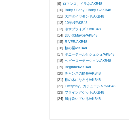
[9]
ロマンス、イラネ/
AKB48
[10]
Baby！Baby！Baby！/
AKB48
[11]
大声ダイヤモンド/
AKB48
[12]
10年桜/
AKB48
[13]
涙サプライズ！/
AKB48
[14]
言い訳Maybe/
AKB48
[15]
RIVER/
AKB48
[16]
桜の栞/
AKB48
[17]
ポニーテールとシュシュ/
AKB48
[18]
ヘビーローテーション/
AKB48
[19]
Beginner/
AKB48
[20]
チャンスの順番/
AKB48
[21]
桜の木になろう/
AKB48
[22]
Everyday、カチューシャ/
AKB48
[23]
フライングゲット/
AKB48
[24]
風は吹いている/
AKB48