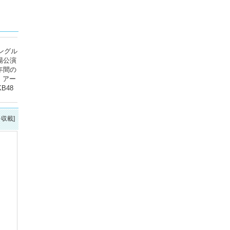
ングル
場公演
年間の
、アー
B48
を収載]