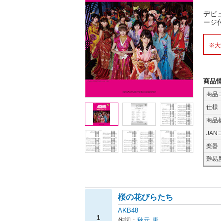
デビ
ージ
※大
商品
商品
仕様
商品
JAN
楽器
難易
桜の花びらたち
AKB48
1
作詞：
秋元 康