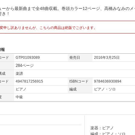
ューから最新曲まで全48曲収載。巻頭カラー12ページ、高橋みなみのメ
付き！
変申し訳ありませんが、こちらの商品は絶版でございます。
情報
コード
GTP01093089
発売日
2016年3月25日
284ページ
構成
楽譜
コード
4947817256915
ISBNコード
9784636930894
ピアノ
編成
ピアノ・ソロ
度
中級
楽器：ピアノ
編成：ピアノ・ソロ