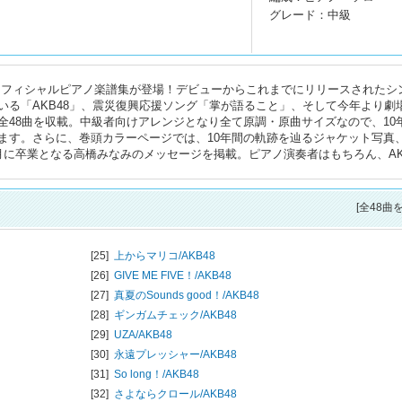
グレード：中級
8のオフィシャルピアノ楽譜集が登場！デビューからこれまでにリリースされたシ
いる「AKB48」、震災復興応援ソング「掌が語ること」、そして今年より劇
た全48曲を収載。中級者向けアレンジとなり全て原調・原曲サイズなので、10
ます。さらに、巻頭カラーページでは、10年間の軌跡を辿るジャケット写真
に卒業となる高橋みなみのメッセージを掲載。ピアノ演奏者はもちろん、AK
[全48曲
[25]
上からマリコ/
AKB48
[26]
GIVE ME FIVE！/
AKB48
[27]
真夏のSounds good！/
AKB48
[28]
ギンガムチェック/
AKB48
[29]
UZA/
AKB48
[30]
永遠プレッシャー/
AKB48
[31]
So long！/
AKB48
[32]
さよならクロール/
AKB48