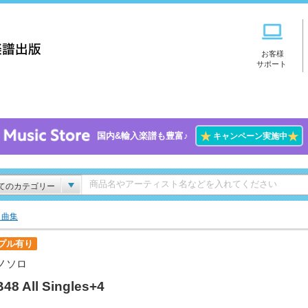
お客様
サポート
★
★
国内&輸入楽譜も豊富♪
キャンペーン実施中
てのカテゴリー
ト曲集
プル有り
ノソロ
48 All Singles+4