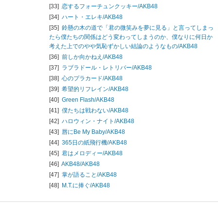
[33]
恋するフォーチュンクッキー/
AKB48
[34]
ハート・エレキ/
AKB48
[35]
鈴懸の木の道で「君の微笑みを夢に見る」と言ってしまっ
たら僕たちの関係はどう変わってしまうのか、僕なりに何日か
考えた上でのやや気恥ずかしい結論のようなもの/
AKB48
[36]
前しか向かねえ/
AKB48
[37]
ラブラドール・レトリバー/
AKB48
[38]
心のプラカード/
AKB48
[39]
希望的リフレイン/
AKB48
[40]
Green Flash/
AKB48
[41]
僕たちは戦わない/
AKB48
[42]
ハロウィン・ナイト/
AKB48
[43]
唇にBe My Baby/
AKB48
[44]
365日の紙飛行機/
AKB48
[45]
君はメロディー/
AKB48
[46]
AKB48/
AKB48
[47]
掌が語ること/
AKB48
[48]
M.T.に捧ぐ/
AKB48