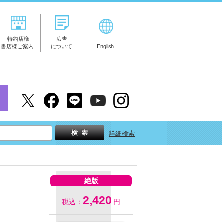
特約店様
広告
書店様ご案内
について
English
詳細検索
絶版
2,420
税込：
円