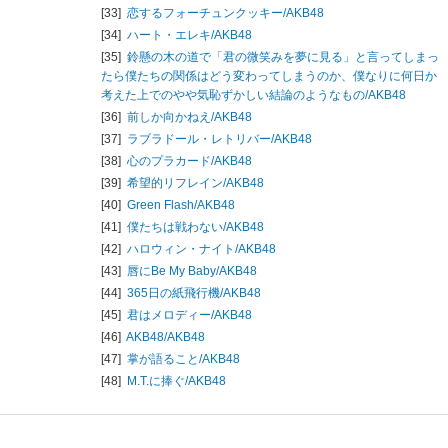
[33]
恋するフォーチュンクッキー/
AKB48
[34]
ハート・エレキ/
AKB48
[35]
鈴懸の木の道で「君の微笑みを夢に見る」と言ってしまっ
たら僕たちの関係はどう変わってしまうのか、僕なりに何日か
考えた上でのやや気恥ずかしい結論のようなもの/
AKB48
[36]
前しか向かねえ/
AKB48
[37]
ラブラドール・レトリバー/
AKB48
[38]
心のプラカード/
AKB48
[39]
希望的リフレイン/
AKB48
[40]
Green Flash/
AKB48
[41]
僕たちは戦わない/
AKB48
[42]
ハロウィン・ナイト/
AKB48
[43]
唇にBe My Baby/
AKB48
[44]
365日の紙飛行機/
AKB48
[45]
君はメロディー/
AKB48
[46]
AKB48/
AKB48
[47]
掌が語ること/
AKB48
[48]
M.T.に捧ぐ/
AKB48