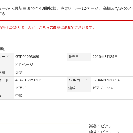
ューから最新曲まで全48曲収載。巻頭カラー12ページ、高橋みなみのメ
付き！
変申し訳ありませんが、こちらの商品は絶版でございます。
情報
コード
GTP01093089
発売日
2016年3月25日
284ページ
構成
楽譜
コード
4947817256915
ISBNコード
9784636930894
ピアノ
編成
ピアノ・ソロ
度
中級
楽器：ピアノ
編成：ピアノ・ソロ