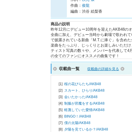
作曲：
俊龍
編曲：渋谷 絵梨香
商品の説明
昨年12月にデビュー10周年を迎えたAKB4
全曲に加え、デビュー当時から劇場で歌われて
で披露されている新曲「M.T.に捧ぐ」を含め
楽曲をたっぷり、じっくりとお楽しみいただけ
ティスト写真の数々や、メンバーを代表して4月
の全てのファンにオススメの曲集です！
収載曲一覧
収載曲の詳細を見る
[1]
桜の花びらたち/
AKB48
[2]
スカート、ひらり/
AKB48
[3]
会いたかった/
AKB48
[4]
制服が邪魔をする/
AKB48
[5]
軽蔑していた愛情/
AKB48
[6]
BINGO！/
AKB48
[7]
僕の太陽/
AKB48
[8]
夕陽を見ているか？/
AKB48