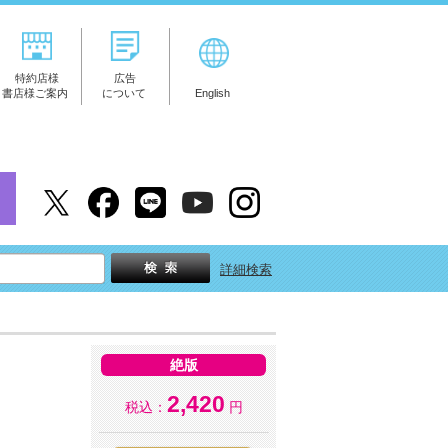
特約店様
広告
書店様ご案内
について
English
詳細検索
絶版
2,420
税込：
円