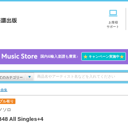
お客様
サポート
★
★
国内&輸入楽譜も豊富♪
キャンペーン実施中
てのカテゴリー
ト曲集
プル有り
ノソロ
48 All Singles+4