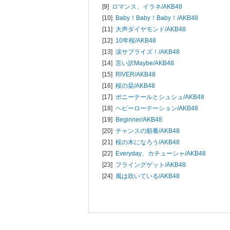
[9]
ロマンス、イラネ/
AKB48
[10]
Baby！Baby！Baby！/
AKB48
[11]
大声ダイヤモンド/
AKB48
[12]
10年桜/
AKB48
[13]
涙サプライズ！/
AKB48
[14]
言い訳Maybe/
AKB48
[15]
RIVER/
AKB48
[16]
桜の栞/
AKB48
[17]
ポニーテールとシュシュ/
AKB48
[18]
ヘビーローテーション/
AKB48
[19]
Beginner/
AKB48
[20]
チャンスの順番/
AKB48
[21]
桜の木になろう/
AKB48
[22]
Everyday、カチューシャ/
AKB48
[23]
フライングゲット/
AKB48
[24]
風は吹いている/
AKB48