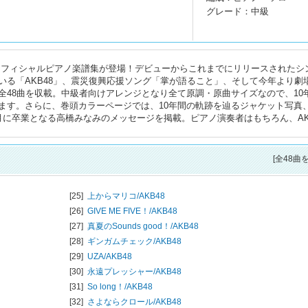
グレード：中級
8のオフィシャルピアノ楽譜集が登場！デビューからこれまでにリリースされたシ
いる「AKB48」、震災復興応援ソング「掌が語ること」、そして今年より劇
た全48曲を収載。中級者向けアレンジとなり全て原調・原曲サイズなので、10
ます。さらに、巻頭カラーページでは、10年間の軌跡を辿るジャケット写真
に卒業となる高橋みなみのメッセージを掲載。ピアノ演奏者はもちろん、AK
[全48曲
[25]
上からマリコ/
AKB48
[26]
GIVE ME FIVE！/
AKB48
[27]
真夏のSounds good！/
AKB48
[28]
ギンガムチェック/
AKB48
[29]
UZA/
AKB48
[30]
永遠プレッシャー/
AKB48
[31]
So long！/
AKB48
[32]
さよならクロール/
AKB48