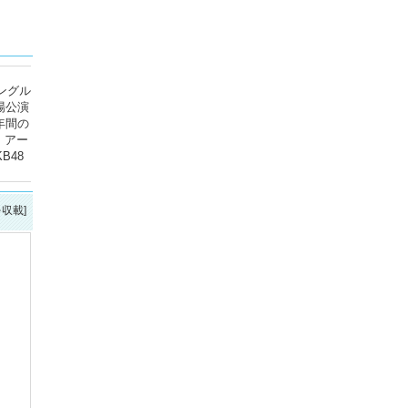
ングル
場公演
年間の
、アー
B48
を収載]