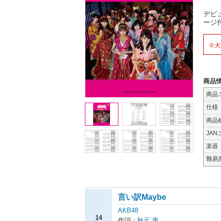
デビ
ージ
※大
商品
商品
仕様
商品
JAN
楽器
難易
言い訳Maybe
AKB48
14
作詞：
秋元 康