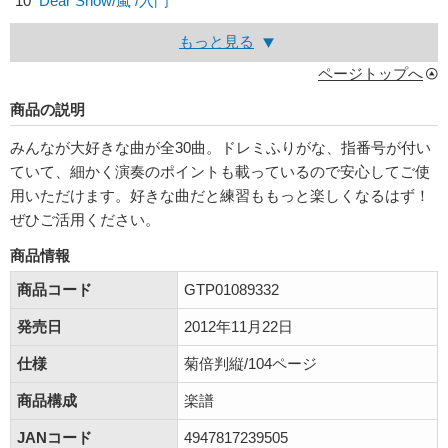
10
Dear Snow/
嵐
/入門
もっと見る
ページトップへ
商品の説明
みんなが大好きな曲が全30曲。ドレミふりがな、指番号が付い
ていて、細かく演奏のポイントも載っているので安心してご使
用いただけます。好きな曲だと練習ももっと楽しくなるはず！
ぜひご活用ください。
商品情報
商品コード
GTP01089332
発売日
2012年11月22日
仕様
菊倍判縦/104ページ
商品構成
楽譜
JANコード
4947817239505