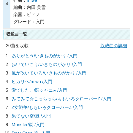
作曲：
miwa
4
編曲：内田 美雪
楽器：ピアノ
グレード：入門
収載曲一覧
30曲を収載
収載曲の詳細
1
ありがとう/
いきものがかり
/入門
2
歩いていこう/
いきものがかり
/入門
3
風が吹いている/
いきものがかり
/入門
4
ヒカリヘ/
miwa
/入門
5
愛でした。/
関ジャニ∞
/入門
6
みてみて☆こっちっち/
ももいろクローバーZ
/入門
7
Z女戦争/
ももいろクローバーZ
/入門
8
果てない空/
嵐
/入門
9
Monster/
嵐
/入門