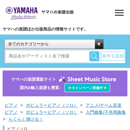
ヤマハの楽譜ほか出版商品の情報サイトです。
条件を追加
ヤマハの楽譜通販サイト
国内&輸入楽譜も豊富♪
★
★
キャンペーン実施中
ピアノ
>
ポピュラーピアノ（ソロ）
>
アニメ/ゲーム音楽
ピアノ
>
ポピュラーピアノ（ソロ）
>
入門曲集/子供用曲集
>
らくらく弾ける！
ピアノソロ