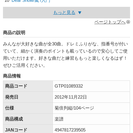
10
Dear Snow/
嵐
/入門
もっと見る
ページトップへ
商品の説明
みんなが大好きな曲が全30曲。ドレミふりがな、指番号が付い
ていて、細かく演奏のポイントも載っているので安心してご使
用いただけます。好きな曲だと練習ももっと楽しくなるはず！
ぜひご活用ください。
商品情報
商品コード
GTP01089332
発売日
2012年11月22日
仕様
菊倍判縦/104ページ
商品構成
楽譜
JANコード
4947817239505