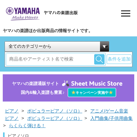
ヤマハの楽譜ほか出版商品の情報サイトです。
条件を追加
ヤマハの楽譜通販サイト
国内&輸入楽譜も豊富♪
★
★
キャンペーン実施中
ピアノ
>
ポピュラーピアノ（ソロ）
>
アニメ/ゲーム音楽
ピアノ
>
ポピュラーピアノ（ソロ）
>
入門曲集/子供用曲集
>
らくらく弾ける！
ピアノソロ