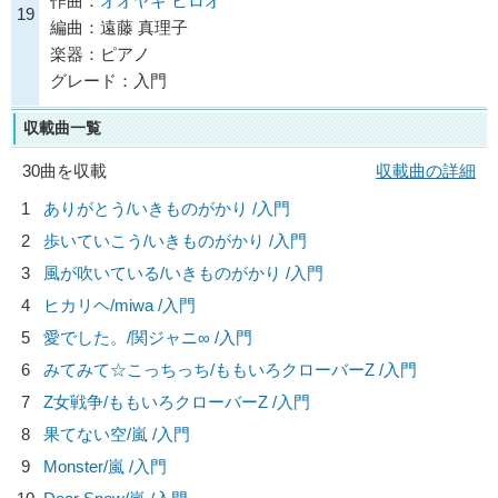
作曲：
オオヤギ ヒロオ
19
編曲：遠藤 真理子
楽器：ピアノ
グレード：入門
収載曲一覧
30曲を収載
収載曲の詳細
1
ありがとう/
いきものがかり
/入門
2
歩いていこう/
いきものがかり
/入門
3
風が吹いている/
いきものがかり
/入門
4
ヒカリヘ/
miwa
/入門
5
愛でした。/
関ジャニ∞
/入門
6
みてみて☆こっちっち/
ももいろクローバーZ
/入門
7
Z女戦争/
ももいろクローバーZ
/入門
8
果てない空/
嵐
/入門
9
Monster/
嵐
/入門