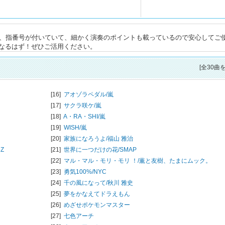
な、指番号が付いていて、細かく演奏のポイントも載っているので安心してご
なるはず！ぜひご活用ください。
[全30曲
[16]
アオゾラペダル/
嵐
[17]
サクラ咲ケ/
嵐
[18]
A・RA・SHI/
嵐
[19]
WISH/
嵐
[20]
家族になろうよ/
福山 雅治
Z
[21]
世界に一つだけの花/
SMAP
[22]
マル・マル・モリ・モリ ！/
薫と友樹、たまにムック。
[23]
勇気100%/
NYC
[24]
千の風になって/
秋川 雅史
[25]
夢をかなえてドラえもん
[26]
めざせポケモンマスター
[27]
七色アーチ