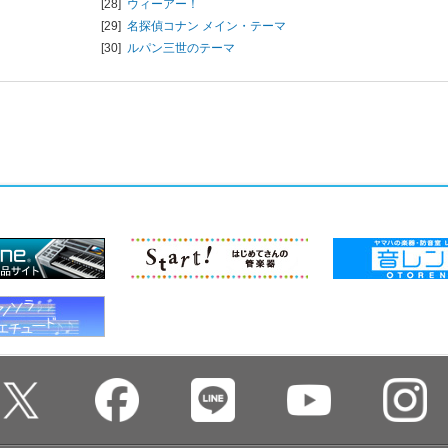
[28]
ウィーアー！
[29]
名探偵コナン メイン・テーマ
[30]
ルパン三世のテーマ