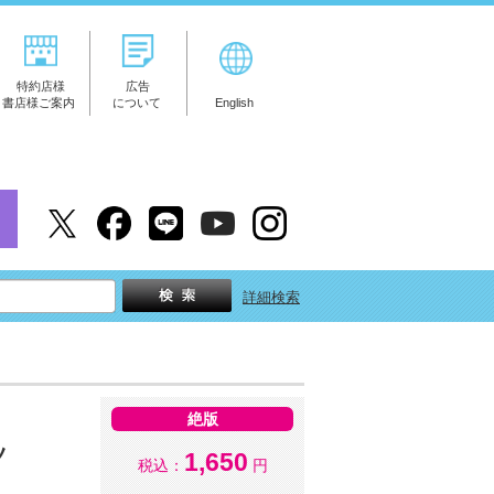
特約店様
広告
書店様ご案内
について
English
詳細検索
絶版
ツ
1,650
税込：
円