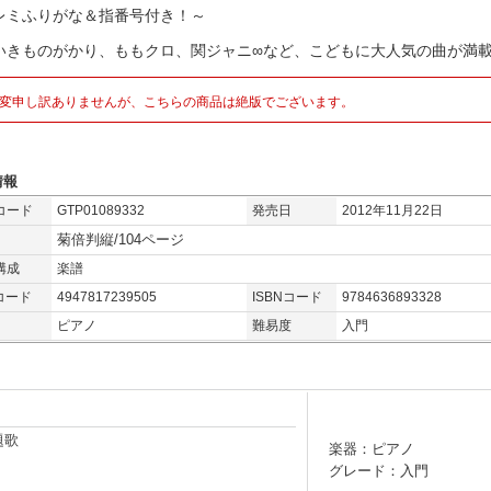
レミふりがな＆指番号付き！～
いきものがかり、ももクロ、関ジャニ∞など、こどもに大人気の曲が満
変申し訳ありませんが、こちらの商品は絶版でございます。
情報
コード
GTP01089332
発売日
2012年11月22日
菊倍判縦/104ページ
構成
楽譜
コード
4947817239505
ISBNコード
9784636893328
ピアノ
難易度
入門
題歌
楽器：ピアノ
グレード：入門