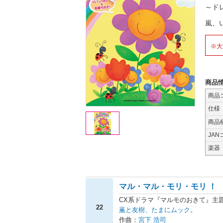
～ド
嵐、
※大
商品
商品
仕様
商品
JAN
楽器
マル・マル・モリ・モリ ！
CX系ドラマ『マルモのおきて』主
22
薫と友樹、たまにムック。
作曲：
宮下 浩司