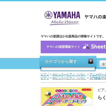
ヤマハの楽譜ほか出版商品の情報サイトです。
ヤマハの楽譜通販サイト
カテゴリから探す
全
ピアノ
>
ポピュラーピアノ（ソロ）
>
アニメ/ゲー
ピアノ
>
ポピュラーピアノ（ソロ）
>
入門曲集/子
ピア
らく