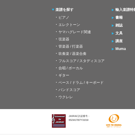
楽譜を探す
輸入楽譜特
ピアノ
書籍
エレクトーン
雑誌
ヤマハグレード関連
文具
弦楽器
講座
管楽器 / 打楽器
Muma
吹奏楽 / 器楽合奏
フルスコア / スタディスコア
合唱 / ボーカル
ギター
ベース / ドラム / キーボード
バンドスコア
ウクレレ
JASRAC許諾番号：
6523417007Y31018