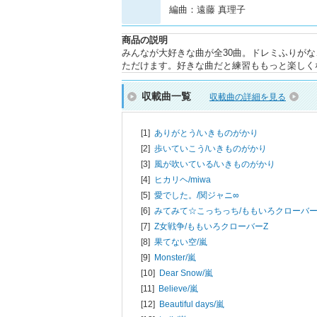
編曲：遠藤 真理子
商品の説明
みんなが大好きな曲が全30曲。ドレミふりが
ただけます。好きな曲だと練習ももっと楽しく
収載曲一覧
収載曲の詳細を見る
[1]
ありがとう/
いきものがかり
[2]
歩いていこう/
いきものがかり
[3]
風が吹いている/
いきものがかり
[4]
ヒカリヘ/
miwa
[5]
愛でした。/
関ジャニ∞
[6]
みてみて☆こっちっち/
ももいろクローバー
[7]
Z女戦争/
ももいろクローバーZ
[8]
果てない空/
嵐
[9]
Monster/
嵐
[10]
Dear Snow/
嵐
[11]
Believe/
嵐
[12]
Beautiful days/
嵐