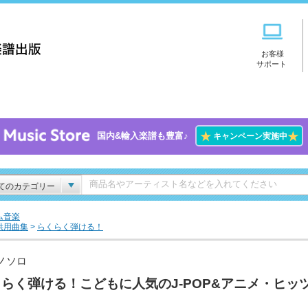
お客様
サポート
★
★
国内&輸入楽譜も豊富♪
キャンペーン実施中
てのカテゴリー
ム音楽
供用曲集
>
らくらく弾ける！
ノソロ
らく弾ける！こどもに人気のJ-POP&アニメ・ヒッ