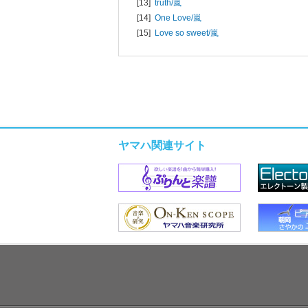
[13]
truth/
嵐
[14]
One Love/
嵐
[15]
Love so sweet/
嵐
ヤマハ関連サイト