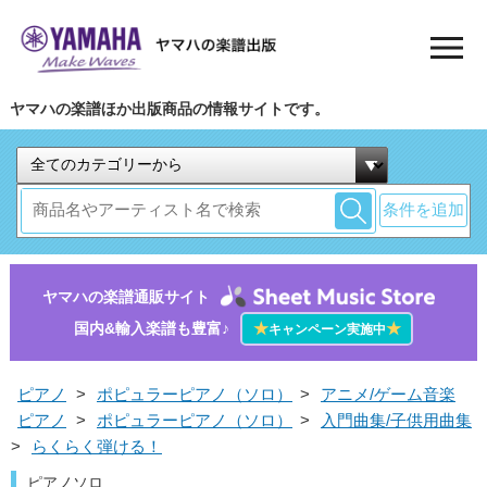
ヤマハの楽譜ほか出版商品の情報サイトです。
条件を追加
ヤマハの楽譜通販サイト
国内&輸入楽譜も豊富♪
★
★
キャンペーン実施中
ピアノ
>
ポピュラーピアノ（ソロ）
>
アニメ/ゲーム音楽
ピアノ
>
ポピュラーピアノ（ソロ）
>
入門曲集/子供用曲集
>
らくらく弾ける！
ピアノソロ