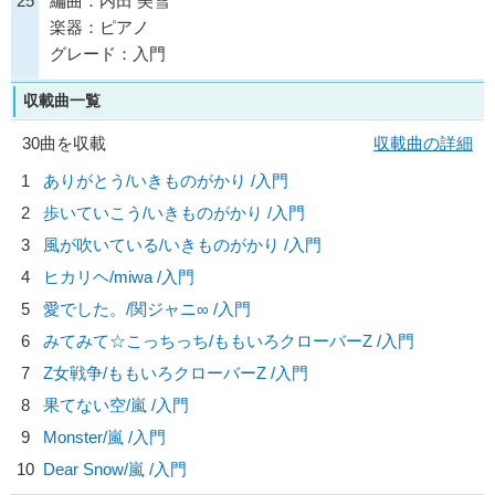
25
編曲：内田 美雪
楽器：ピアノ
グレード：入門
収載曲一覧
30曲を収載
収載曲の詳細
1
ありがとう/
いきものがかり
/入門
2
歩いていこう/
いきものがかり
/入門
3
風が吹いている/
いきものがかり
/入門
4
ヒカリヘ/
miwa
/入門
5
愛でした。/
関ジャニ∞
/入門
6
みてみて☆こっちっち/
ももいろクローバーZ
/入門
7
Z女戦争/
ももいろクローバーZ
/入門
8
果てない空/
嵐
/入門
9
Monster/
嵐
/入門
10
Dear Snow/
嵐
/入門