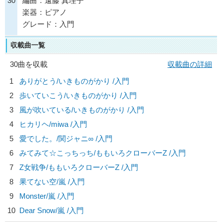
30
編曲：遠藤 真理子
楽器：ピアノ
グレード：入門
収載曲一覧
30曲を収載
収載曲の詳細
1
ありがとう/
いきものがかり
/入門
2
歩いていこう/
いきものがかり
/入門
3
風が吹いている/
いきものがかり
/入門
4
ヒカリヘ/
miwa
/入門
5
愛でした。/
関ジャニ∞
/入門
6
みてみて☆こっちっち/
ももいろクローバーZ
/入門
7
Z女戦争/
ももいろクローバーZ
/入門
8
果てない空/
嵐
/入門
9
Monster/
嵐
/入門
10
Dear Snow/
嵐
/入門