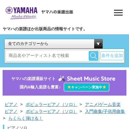
ヤマハの楽譜ほか出版商品の情報サイトです。
条件を追加
ヤマハの楽譜通販サイト
国内&輸入楽譜も豊富♪
★
★
キャンペーン実施中
ピアノ
>
ポピュラーピアノ（ソロ）
>
アニメ/ゲーム音楽
ピアノ
>
ポピュラーピアノ（ソロ）
>
入門曲集/子供用曲集
>
らくらく弾ける！
ピアノソロ