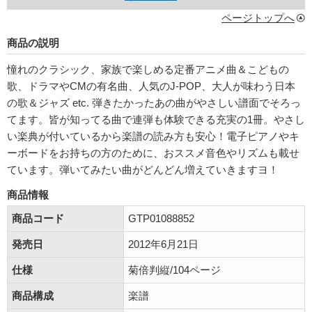
ページトップへ
商品の説明
憧れのクラシック、家族で楽しめる定番アニメ曲＆こどもの
歌、ドラマやCMの有名曲、人気のJ-POP、大人が味わう日本
の歌＆ジャズ etc. 弾きたかったあの曲がやさしい譜面でそろっ
てます。皆が知ってる曲で連弾も体験できる充実の1冊。やさし
い楽典が付いているから楽譜の読み方も安心！電子ピアノやキ
ーボードをお持ちの方のために、おススメ音色やリズムも載せ
ています。弾いてみたい曲がどんどん増えていきますヨ！
商品情報
商品コード
GTP01088852
発売日
2012年6月21日
仕様
菊倍判縦/104ページ
商品構成
楽譜