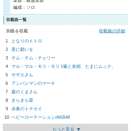
楽器：鍵盤楽器
編成：ソロ
収載曲一覧
30曲を収載
収載曲の詳細
1
となりのトトロ
2
星に願いを
3
チム・チム・チェリー
4
マル・マル・モリ・モリ !/
薫と友樹、たまにムック。
5
サザエさん
6
アンパンマンのマーチ
7
森のくまさん
8
きらきら星
9
赤鼻のトナカイ
10
ヘビーローテーション/
AKB48
もっと見る