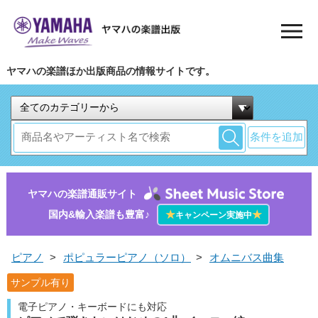
ヤマハの楽譜ほか出版商品の情報サイトです。
条件を追加
ヤマハの楽譜通販サイト
国内&輸入楽譜も豊富♪
★
★
キャンペーン実施中
ピアノ
>
ポピュラーピアノ（ソロ）
>
オムニバス曲集
サンプル有り
電子ピアノ・キーボードにも対応