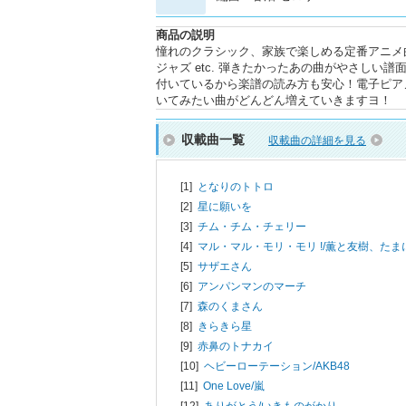
商品の説明
憧れのクラシック、家族で楽しめる定番アニメ曲
ジャズ etc. 弾きたかったあの曲がやさし
付いているから楽譜の読み方も安心！電子ピア
いてみたい曲がどんどん増えていきますヨ！
収載曲一覧
収載曲の詳細を見る
[1]
となりのトトロ
[2]
星に願いを
[3]
チム・チム・チェリー
[4]
マル・マル・モリ・モリ !/
薫と友樹、たま
[5]
サザエさん
[6]
アンパンマンのマーチ
[7]
森のくまさん
[8]
きらきら星
[9]
赤鼻のトナカイ
[10]
ヘビーローテーション/
AKB48
[11]
One Love/
嵐
[12]
ありがとう/
いきものがかり