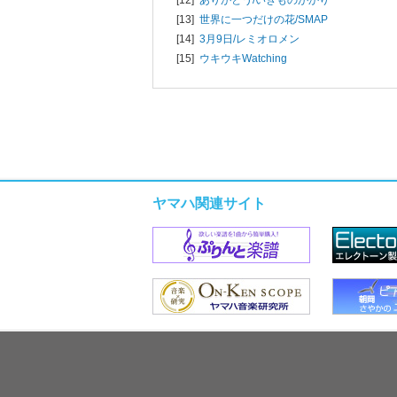
[13]
世界に一つだけの花/
SMAP
[14]
3月9日/
レミオロメン
[15]
ウキウキWatching
ヤマハ関連サイト