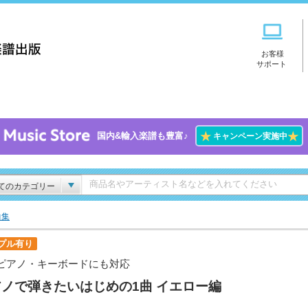
お客様
サポート
★
★
国内&輸入楽譜も豊富♪
キャンペーン実施中
てのカテゴリー
曲集
プル有り
ピアノ・キーボードにも対応
ノで弾きたいはじめの1曲 イエロー編