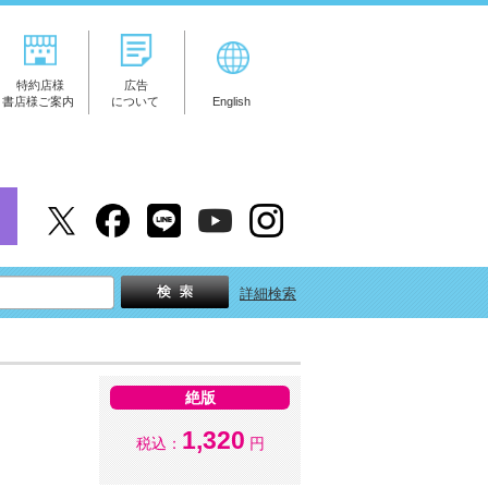
特約店様
広告
書店様ご案内
について
English
詳細検索
絶版
1,320
税込：
円