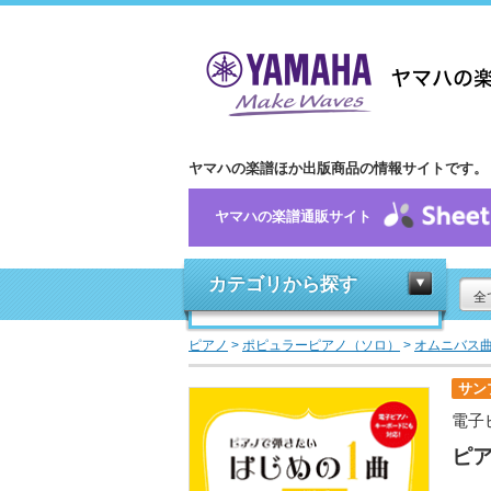
ヤマハの楽譜ほか出版商品の情報サイトです。
ヤマハの楽譜通販サイト
カテゴリから探す
全
ピアノ
>
ポピュラーピアノ（ソロ）
>
オムニバス
サン
電子
ピア