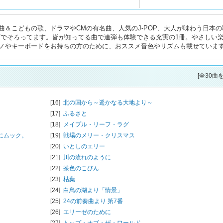
＆こどもの歌、ドラマやCMの有名曲、人気のJ-POP、大人が味わう日本の
い譜面でそろってます。皆が知ってる曲で連弾も体験できる充実の1冊。やさしい
ノやキーボードをお持ちの方のために、おススメ音色やリズムも載せていま
[全30曲
[16]
北の国から～遥かなる大地より～
[17]
ふるさと
[18]
メイプル・リーフ・ラグ
にムック。
[19]
戦場のメリー・クリスマス
[20]
いとしのエリー
[21]
川の流れのように
[22]
茶色のこびん
[23]
枯葉
[24]
白鳥の湖より「情景」
[25]
24の前奏曲より 第7番
[26]
エリーゼのために
[27]
トップ・オブ・ザ・ワールド