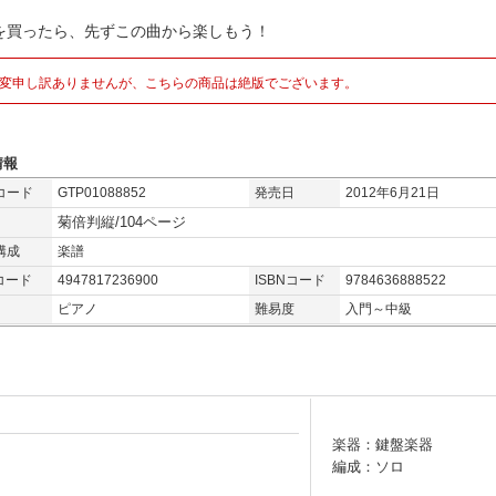
を買ったら、先ずこの曲から楽しもう！
変申し訳ありませんが、こちらの商品は絶版でございます。
情報
コード
GTP01088852
発売日
2012年6月21日
菊倍判縦/104ページ
構成
楽譜
コード
4947817236900
ISBNコード
9784636888522
ピアノ
難易度
入門～中級
楽器：鍵盤楽器
編成：ソロ