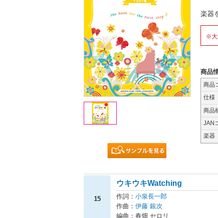
楽器
※大
商品
商品
仕様
商品
JAN
楽器
ウキウキWatching
作詞：
小泉長一郎
15
作曲：
伊藤 銀次
編曲：春畑 セロリ