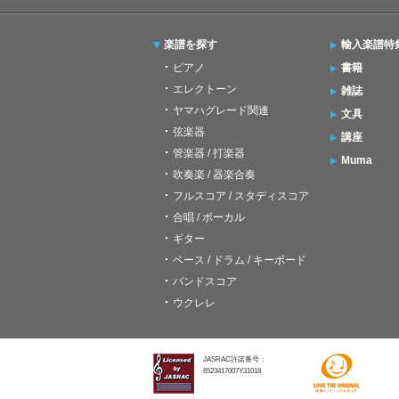
楽譜を探す
輸入楽譜特
ピアノ
書籍
エレクトーン
雑誌
ヤマハグレード関連
文具
弦楽器
講座
管楽器 / 打楽器
Muma
吹奏楽 / 器楽合奏
フルスコア / スタディスコア
合唱 / ボーカル
ギター
ベース / ドラム / キーボード
バンドスコア
ウクレレ
JASRAC許諾番号：
6523417007Y31018