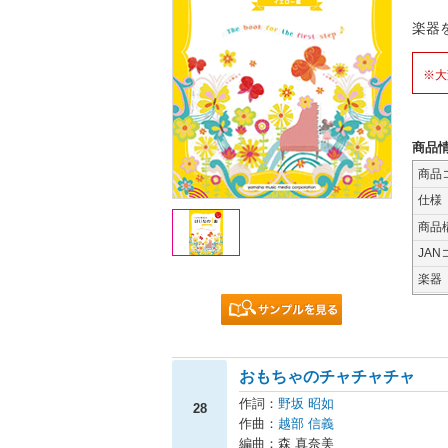
楽器
※大
商品
商品
仕様
商品
JAN
楽器
おもちゃのチャチャチャ
作詞：
野坂 昭如
28
作曲：
越部 信義
編曲：森 真奈美