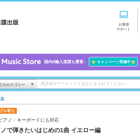
お客様
サポート
★
★
国内&輸入楽譜も豊富♪
キャンペーン実施中
てのカテゴリー
曲集
プル有り
ピアノ・キーボードにも対応
ノで弾きたいはじめの1曲 イエロー編