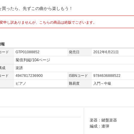
を買ったら、先ずこの曲から楽しもう！
変申し訳ありませんが、こちらの商品は絶版でございます。
情報
コード
GTP01088852
発売日
2012年6月21日
菊倍判縦/104ページ
構成
楽譜
コード
4947817236900
ISBNコード
9784636888522
ピアノ
難易度
入門～中級
楽器：鍵盤楽器
編成：連弾