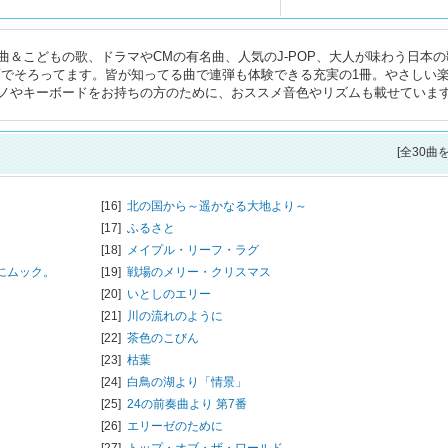
＆こどもの歌、ドラマやCMの有名曲、人気のJ-POP、大人が味わう日本の
い譜面でそろってます。皆が知ってる曲で連弾も体験できる充実の1冊。やさしい
ノやキーボードをお持ちの方のために、おススメ音色やリズムも載せていま
[全30曲
[16]
北の国から～遥かなる大地より～
[17]
ふるさと
[18]
メイプル・リーフ・ラグ
にムック。
[19]
戦場のメリー・クリスマス
[20]
いとしのエリー
[21]
川の流れのように
[22]
茶色のこびん
[23]
枯葉
[24]
白鳥の湖より「情景」
[25]
24の前奏曲より 第7番
[26]
エリーゼのために
[27]
トップ・オブ・ザ・ワールド