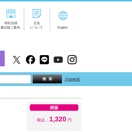
特約店様
広告
書店様ご案内
について
English
詳細検索
絶版
1,320
税込：
円