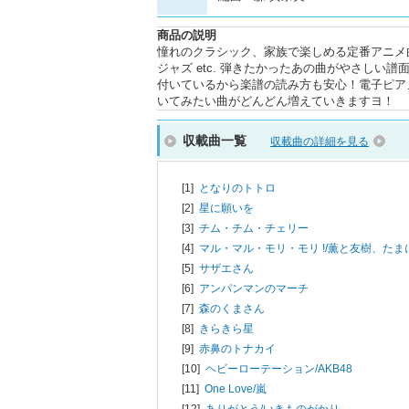
商品の説明
憧れのクラシック、家族で楽しめる定番アニメ曲
ジャズ etc. 弾きたかったあの曲がやさし
付いているから楽譜の読み方も安心！電子ピア
いてみたい曲がどんどん増えていきますヨ！
収載曲一覧
収載曲の詳細を見る
[1]
となりのトトロ
[2]
星に願いを
[3]
チム・チム・チェリー
[4]
マル・マル・モリ・モリ !/
薫と友樹、たま
[5]
サザエさん
[6]
アンパンマンのマーチ
[7]
森のくまさん
[8]
きらきら星
[9]
赤鼻のトナカイ
[10]
ヘビーローテーション/
AKB48
[11]
One Love/
嵐
[12]
ありがとう/
いきものがかり