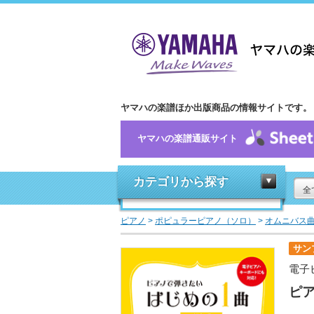
ヤマハの楽譜ほか出版商品の情報サイトです。
ヤマハの楽譜通販サイト
カテゴリから探す
全
ピアノ
>
ポピュラーピアノ（ソロ）
>
オムニバス
サン
電子
ピア