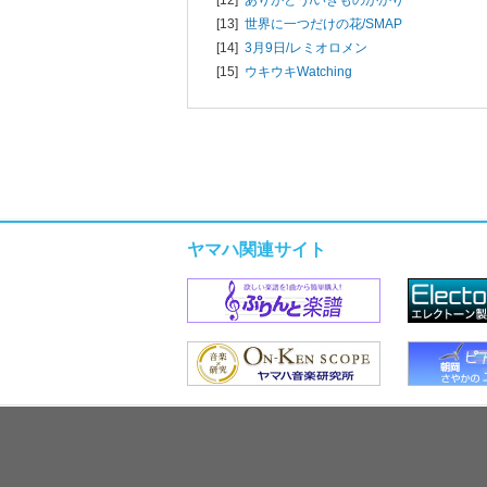
[13]
世界に一つだけの花/
SMAP
[14]
3月9日/
レミオロメン
[15]
ウキウキWatching
ヤマハ関連サイト