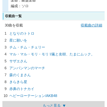
楽器：鍵盤楽器
編成：ソロ
収載曲一覧
30曲を収載
収載曲の詳細
1
となりのトトロ
2
星に願いを
3
チム・チム・チェリー
4
マル・マル・モリ・モリ !/
薫と友樹、たまにムック。
5
サザエさん
6
アンパンマンのマーチ
7
森のくまさん
8
きらきら星
9
赤鼻のトナカイ
10
ヘビーローテーション/
AKB48
もっと見る