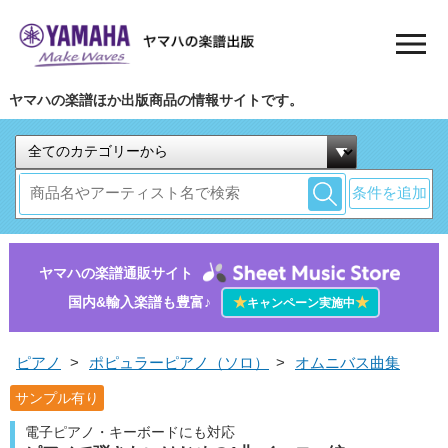
ヤマハの楽譜ほか出版商品の情報サイトです。
条件を追加
ヤマハの楽譜通販サイト
国内&輸入楽譜も豊富♪
★
★
キャンペーン実施中
ピアノ
>
ポピュラーピアノ（ソロ）
>
オムニバス曲集
サンプル有り
電子ピアノ・キーボードにも対応