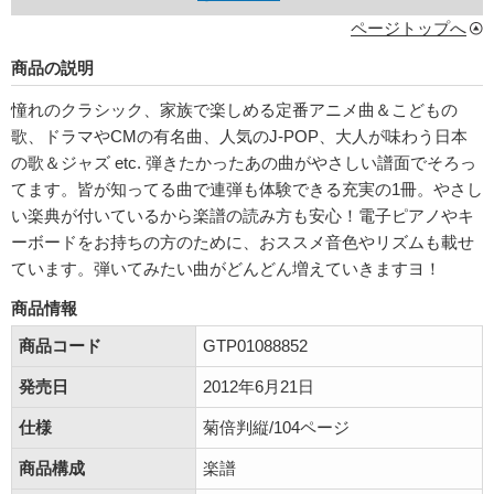
ページトップへ
商品の説明
憧れのクラシック、家族で楽しめる定番アニメ曲＆こどもの
歌、ドラマやCMの有名曲、人気のJ-POP、大人が味わう日本
の歌＆ジャズ etc. 弾きたかったあの曲がやさしい譜面でそろっ
てます。皆が知ってる曲で連弾も体験できる充実の1冊。やさし
い楽典が付いているから楽譜の読み方も安心！電子ピアノやキ
ーボードをお持ちの方のために、おススメ音色やリズムも載せ
ています。弾いてみたい曲がどんどん増えていきますヨ！
商品情報
商品コード
GTP01088852
発売日
2012年6月21日
仕様
菊倍判縦/104ページ
商品構成
楽譜