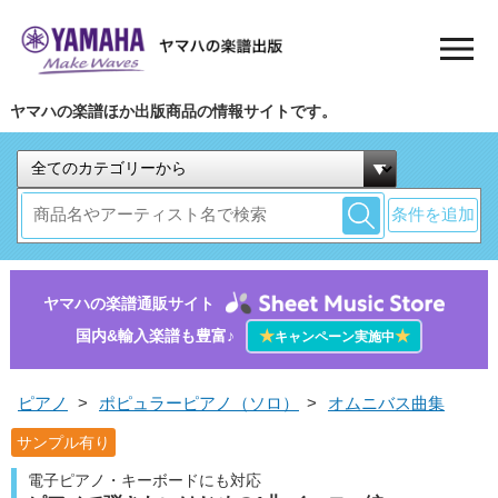
ヤマハの楽譜ほか出版商品の情報サイトです。
条件を追加
ヤマハの楽譜通販サイト
国内&輸入楽譜も豊富♪
★
★
キャンペーン実施中
ピアノ
>
ポピュラーピアノ（ソロ）
>
オムニバス曲集
サンプル有り
電子ピアノ・キーボードにも対応