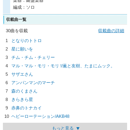
楽器：鍵盤楽器
編成：ソロ
収載曲一覧
30曲を収載
収載曲の詳細
1
となりのトトロ
2
星に願いを
3
チム・チム・チェリー
4
マル・マル・モリ・モリ !/
薫と友樹、たまにムック。
5
サザエさん
6
アンパンマンのマーチ
7
森のくまさん
8
きらきら星
9
赤鼻のトナカイ
10
ヘビーローテーション/
AKB48
もっと見る