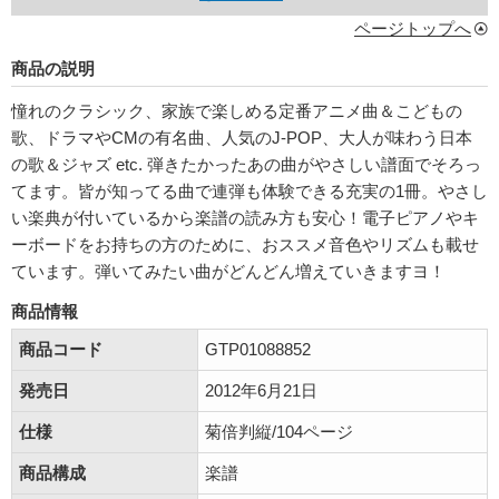
ページトップへ
商品の説明
憧れのクラシック、家族で楽しめる定番アニメ曲＆こどもの
歌、ドラマやCMの有名曲、人気のJ-POP、大人が味わう日本
の歌＆ジャズ etc. 弾きたかったあの曲がやさしい譜面でそろっ
てます。皆が知ってる曲で連弾も体験できる充実の1冊。やさし
い楽典が付いているから楽譜の読み方も安心！電子ピアノやキ
ーボードをお持ちの方のために、おススメ音色やリズムも載せ
ています。弾いてみたい曲がどんどん増えていきますヨ！
商品情報
商品コード
GTP01088852
発売日
2012年6月21日
仕様
菊倍判縦/104ページ
商品構成
楽譜