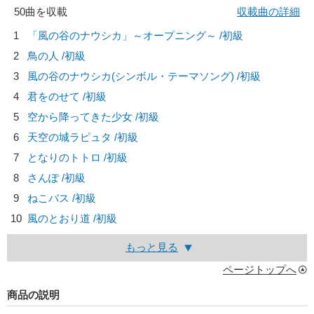
50曲を収載
収載曲の詳細
1
「風の谷のナウシカ」～オープニング～ /初級
2
鳥の人 /初級
3
風の谷のナウシカ(シンボル・テーマソング) /初級
4
君をのせて /初級
5
空から降ってきた少女 /初級
6
天空の城ラピュタ /初級
7
となりのトトロ /初級
8
さんぽ /初級
9
ねこバス /初級
10
風のとおり道 /初級
もっと見る
ページトップへ
商品の説明