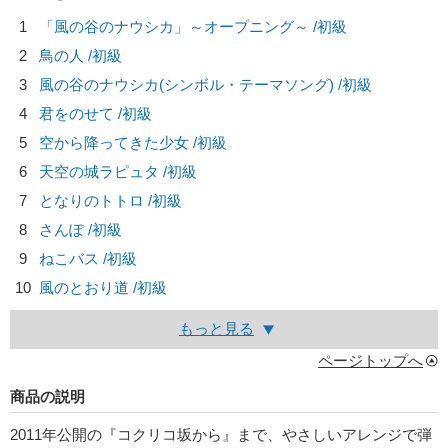
1
「風の谷のナウシカ」～オープニング～ /初級
2
鳥の人 /初級
3
風の谷のナウシカ(シンボル・テーマソング) /初級
4
君をのせて /初級
5
空から降ってきた少女 /初級
6
天空の城ラピュタ /初級
7
となりのトトロ /初級
8
さんぽ /初級
9
ねこバス /初級
10
風のとおり道 /初級
もっと見る
ページトップへ
商品の説明
2011年公開の『コクリコ坂から』まで、やさしいアレンジで弾