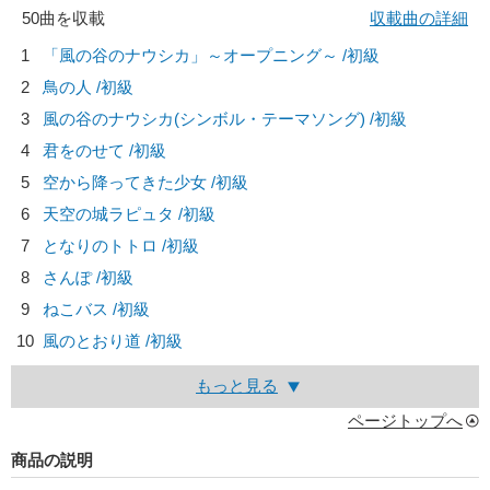
50曲を収載
収載曲の詳細
1
「風の谷のナウシカ」～オープニング～ /初級
2
鳥の人 /初級
3
風の谷のナウシカ(シンボル・テーマソング) /初級
4
君をのせて /初級
5
空から降ってきた少女 /初級
6
天空の城ラピュタ /初級
7
となりのトトロ /初級
8
さんぽ /初級
9
ねこバス /初級
10
風のとおり道 /初級
もっと見る
ページトップへ
商品の説明