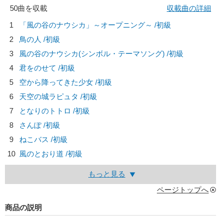
50曲を収載
収載曲の詳細
1
「風の谷のナウシカ」～オープニング～ /初級
2
鳥の人 /初級
3
風の谷のナウシカ(シンボル・テーマソング) /初級
4
君をのせて /初級
5
空から降ってきた少女 /初級
6
天空の城ラピュタ /初級
7
となりのトトロ /初級
8
さんぽ /初級
9
ねこバス /初級
10
風のとおり道 /初級
もっと見る
ページトップへ
商品の説明