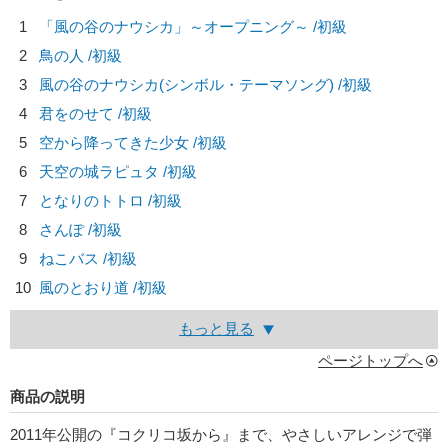
1
「風の谷のナウシカ」～オープニング～ /初級
2
鳥の人 /初級
3
風の谷のナウシカ(シンボル・テーマソング) /初級
4
君をのせて /初級
5
空から降ってきた少女 /初級
6
天空の城ラピュタ /初級
7
となりのトトロ /初級
8
さんぽ /初級
9
ねこバス /初級
10
風のとおり道 /初級
もっと見る
ページトップへ
商品の説明
2011年公開の『コクリコ坂から』まで、やさしいアレンジで弾