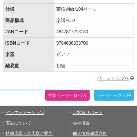
仕様
菊倍判縦/104ページ
商品構成
楽譜+CD
JANコード
4947817213130
ISBNコード
9784636833706
楽器
ピアノ
難易度
初級
ページトップへ
特集ページ一覧へ
ページトップへ
インフォメーション
お客様サポート
広告について
会社概要
特約店様・書店様ご案内
個人情報保護方針