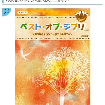
<風の谷のナウシカ～崖の上のポニョまで>