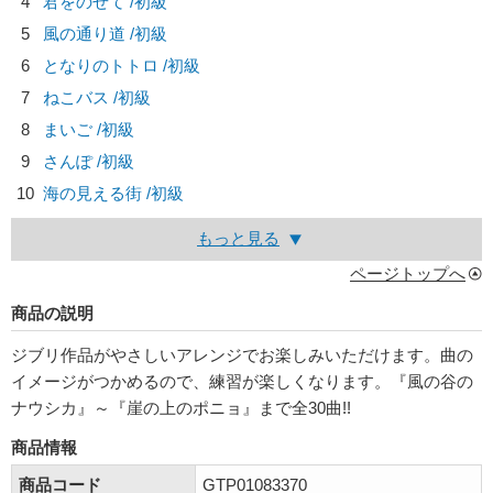
4
君をのせて /初級
5
風の通り道 /初級
6
となりのトトロ /初級
7
ねこバス /初級
8
まいご /初級
9
さんぽ /初級
10
海の見える街 /初級
もっと見る
ページトップへ
商品の説明
ジブリ作品がやさしいアレンジでお楽しみいただけます。曲の
イメージがつかめるので、練習が楽しくなります。『風の谷の
ナウシカ』～『崖の上のポニョ』まで全30曲!!
商品情報
商品コード
GTP01083370