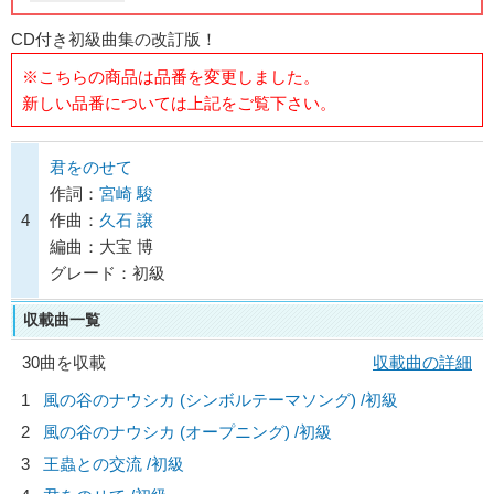
CD付き初級曲集の改訂版！
※こちらの商品は品番を変更しました。
新しい品番については上記をご覧下さい。
君をのせて
作詞：
宮崎 駿
4
作曲：
久石 譲
編曲：大宝 博
グレード：初級
収載曲一覧
30曲を収載
収載曲の詳細
1
風の谷のナウシカ (シンボルテーマソング) /初級
2
風の谷のナウシカ (オープニング) /初級
3
王蟲との交流 /初級