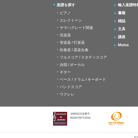
楽譜を探す
輸入楽譜特
ピアノ
書籍
エレクトーン
雑誌
ヤマハグレード関連
文具
弦楽器
講座
管楽器 / 打楽器
Muma
吹奏楽 / 器楽合奏
フルスコア / スタディスコア
合唱 / ボーカル
ギター
ベース / ドラム / キーボード
バンドスコア
ウクレレ
JASRAC許諾番号：
6523417007Y31018
C