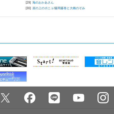
[29]
海のおかあさん
[30]
崖の上のポニョ/
藤岡藤巻と大橋のぞみ