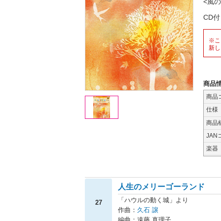
<風
CD
※こ
新し
商品
商品
仕様
商品
JAN
楽器
人生のメリーゴーランド
「ハウルの動く城」より
27
作曲：
久石 譲
編曲：遠藤 真理子