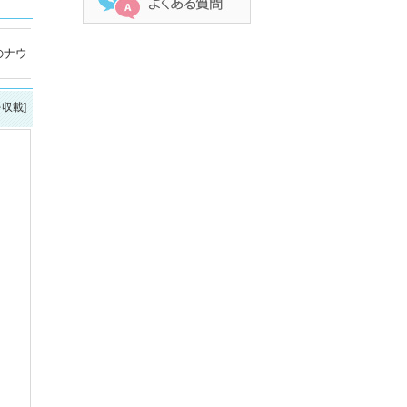
のナウ
を収載]