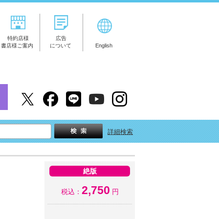
特約店様
広告
書店様ご案内
について
English
詳細検索
絶版
2,750
税込：
円