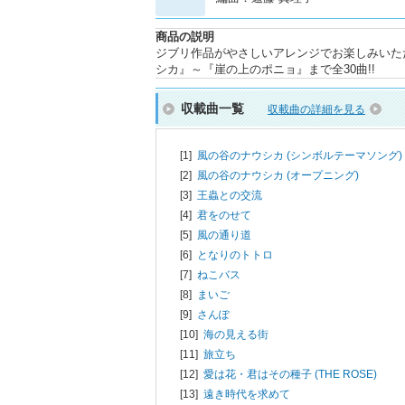
商品の説明
ジブリ作品がやさしいアレンジでお楽しみいた
シカ』～『崖の上のポニョ』まで全30曲!!
収載曲一覧
収載曲の詳細を見る
[1]
風の谷のナウシカ (シンボルテーマソング)
[2]
風の谷のナウシカ (オープニング)
[3]
王蟲との交流
[4]
君をのせて
[5]
風の通り道
[6]
となりのトトロ
[7]
ねこバス
[8]
まいご
[9]
さんぽ
[10]
海の見える街
[11]
旅立ち
[12]
愛は花・君はその種子 (THE ROSE)
[13]
遠き時代を求めて