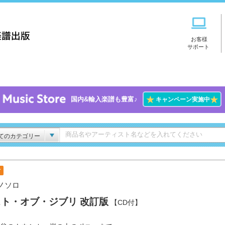
お客様
サポート
★
★
国内&輸入楽譜も豊富♪
キャンペーン実施中
てのカテゴリー
付
ノソロ
ト・オブ・ジブリ 改訂版
【CD付】