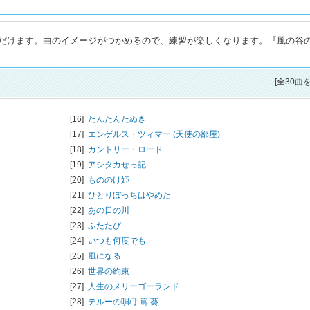
だけます。曲のイメージがつかめるので、練習が楽しくなります。『風の谷
[全30曲
[16]
たんたんたぬき
[17]
エンゲルス・ツィマー (天使の部屋)
[18]
カントリー・ロード
[19]
アシタカせっ記
[20]
もののけ姫
[21]
ひとりぼっちはやめた
[22]
あの日の川
[23]
ふたたび
[24]
いつも何度でも
[25]
風になる
[26]
世界の約束
[27]
人生のメリーゴーランド
[28]
テルーの唄/
手嶌 葵