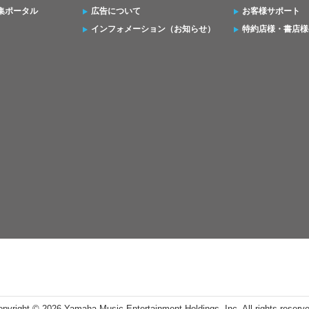
集ポータル
広告について
お客様サポート
インフォメーション（お知らせ）
特約店様・書店様
opyright ©
2026 Yamaha Music Entertainment Holdings, Inc. All rights reserv