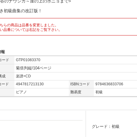
の谷のナウシカ～崖の上のポニョまで>
付き初級曲集の改訂版！
ちらの商品は品番を変更しました。
い品番については右記をご覧下さい。
情報
コード
GTP01083370
菊倍判縦/104ページ
構成
楽譜+CD
コード
4947817213130
ISBNコード
9784636833706
ピアノ
難易度
初級
グレード：初級