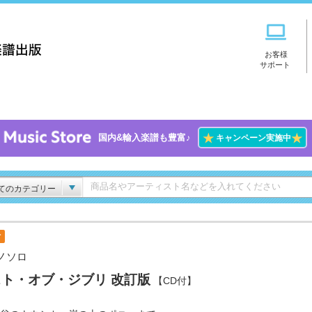
お客様
サポート
★
★
国内&輸入楽譜も豊富♪
キャンペーン実施中
てのカテゴリー
付
ノソロ
ト・オブ・ジブリ 改訂版
【CD付】