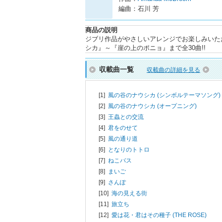
編曲：石川 芳
商品の説明
ジブリ作品がやさしいアレンジでお楽しみいた
シカ』～『崖の上のポニョ』まで全30曲!!
収載曲一覧
収載曲の詳細を見る
[1]
風の谷のナウシカ (シンボルテーマソング)
[2]
風の谷のナウシカ (オープニング)
[3]
王蟲との交流
[4]
君をのせて
[5]
風の通り道
[6]
となりのトトロ
[7]
ねこバス
[8]
まいご
[9]
さんぽ
[10]
海の見える街
[11]
旅立ち
[12]
愛は花・君はその種子 (THE ROSE)