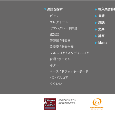
楽譜を探す
輸入楽譜特
ピアノ
書籍
エレクトーン
雑誌
ヤマハグレード関連
文具
弦楽器
講座
管楽器 / 打楽器
Muma
吹奏楽 / 器楽合奏
フルスコア / スタディスコア
合唱 / ボーカル
ギター
ベース / ドラム / キーボード
バンドスコア
ウクレレ
JASRAC許諾番号：
6523417007Y31018