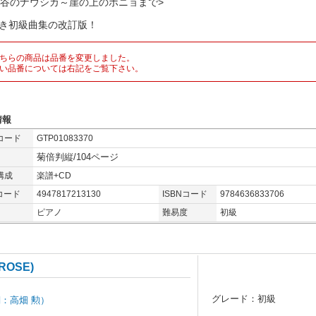
の谷のナウシカ～崖の上のポニョまで>
付き初級曲集の改訂版！
ちらの商品は品番を変更しました。
い品番については右記をご覧下さい。
情報
コード
GTP01083370
菊倍判縦/104ページ
構成
楽譜+CD
コード
4947817213130
ISBNコード
9784636833706
ピアノ
難易度
初級
OSE)
グレード：初級
語詞：高畑 勲）