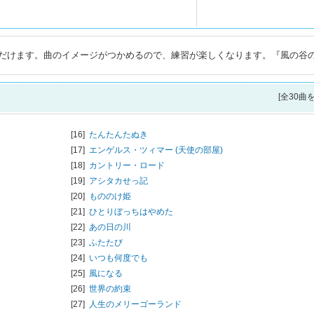
だけます。曲のイメージがつかめるので、練習が楽しくなります。『風の谷
[全30曲
[16]
たんたんたぬき
[17]
エンゲルス・ツィマー (天使の部屋)
[18]
カントリー・ロード
[19]
アシタカせっ記
[20]
もののけ姫
[21]
ひとりぼっちはやめた
[22]
あの日の川
[23]
ふたたび
[24]
いつも何度でも
[25]
風になる
[26]
世界の約束
[27]
人生のメリーゴーランド