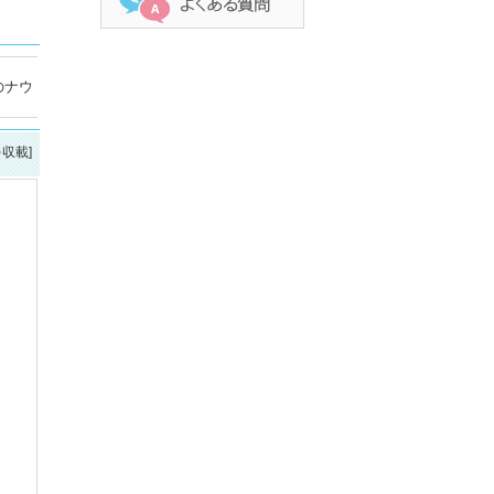
のナウ
を収載]