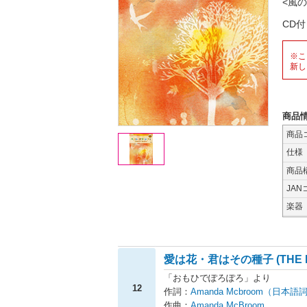
<風
CD
※こ
新し
商品
商品
仕様
商品
JAN
楽器
愛は花・君はその種子 (THE R
「おもひでぽろぽろ」より
12
作詞：
Amanda Mcbroom（日本
作曲：
Amanda McBroom