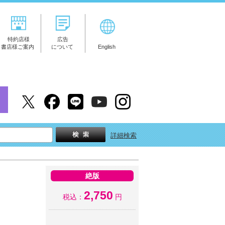
特約店様
広告
書店様ご案内
について
English
詳細検索
絶版
2,750
税込：
円