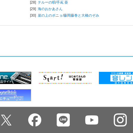
[28]
テルーの唄/
手嶌 葵
[29]
海のおかあさん
[30]
崖の上のポニョ/
藤岡藤巻と大橋のぞみ