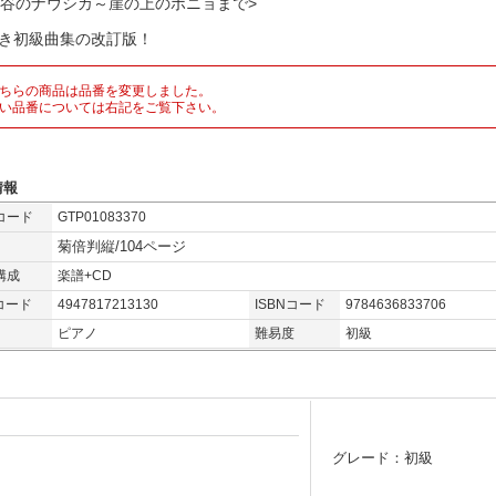
の谷のナウシカ～崖の上のポニョまで>
付き初級曲集の改訂版！
ちらの商品は品番を変更しました。
い品番については右記をご覧下さい。
情報
コード
GTP01083370
菊倍判縦/104ページ
構成
楽譜+CD
コード
4947817213130
ISBNコード
9784636833706
ピアノ
難易度
初級
グレード：初級