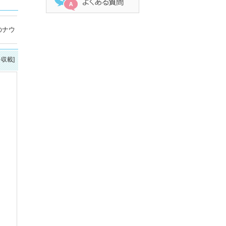
のナウ
を収載]