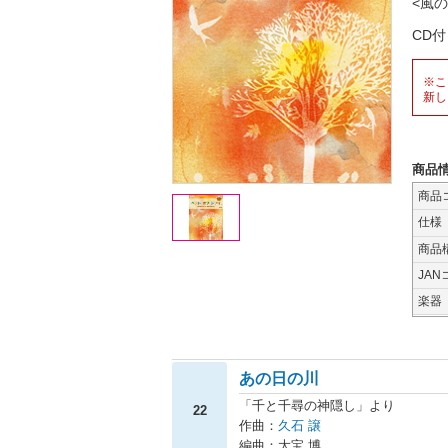
<風
CD
※こ
新し
商品
商品
仕様
商品
JAN
楽器
あの日の川
「千と千尋の神隠し」より
22
作曲：
久石 譲
編曲：大宝 博