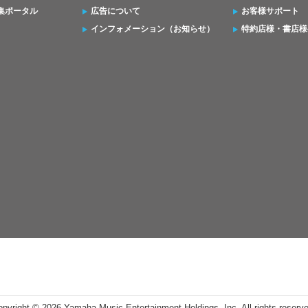
集ポータル
広告について
お客様サポート
インフォメーション（お知らせ）
特約店様・書店様
opyright ©
2026 Yamaha Music Entertainment Holdings, Inc. All rights reserv