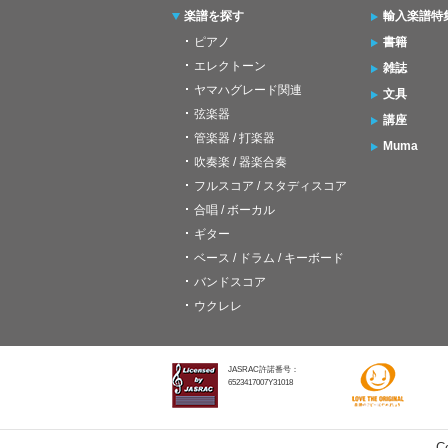
楽譜を探す
輸入楽譜特
ピアノ
書籍
エレクトーン
雑誌
ヤマハグレード関連
文具
弦楽器
講座
管楽器 / 打楽器
Muma
吹奏楽 / 器楽合奏
フルスコア / スタディスコア
合唱 / ボーカル
ギター
ベース / ドラム / キーボード
バンドスコア
ウクレレ
JASRAC許諾番号：
6523417007Y31018
C