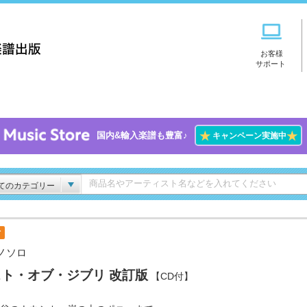
お客様
サポート
★
★
国内&輸入楽譜も豊富♪
キャンペーン実施中
てのカテゴリー
付
ノソロ
ト・オブ・ジブリ 改訂版
【CD付】