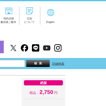
特約店様
広告
書店様ご案内
について
English
詳細検索
絶版
2,750
税込：
円