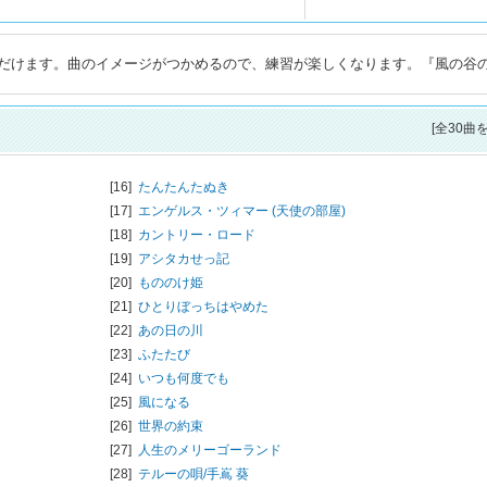
だけます。曲のイメージがつかめるので、練習が楽しくなります。『風の谷
[全30曲
[16]
たんたんたぬき
[17]
エンゲルス・ツィマー (天使の部屋)
[18]
カントリー・ロード
[19]
アシタカせっ記
[20]
もののけ姫
[21]
ひとりぼっちはやめた
[22]
あの日の川
[23]
ふたたび
[24]
いつも何度でも
[25]
風になる
[26]
世界の約束
[27]
人生のメリーゴーランド
[28]
テルーの唄/
手嶌 葵