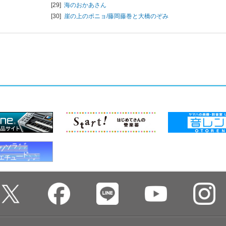
[29]
海のおかあさん
[30]
崖の上のポニョ/
藤岡藤巻と大橋のぞみ