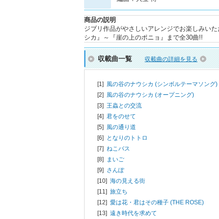
商品の説明
ジブリ作品がやさしいアレンジでお楽しみいた
シカ』～『崖の上のポニョ』まで全30曲!!
収載曲一覧
収載曲の詳細を見る
[1]
風の谷のナウシカ (シンボルテーマソング)
[2]
風の谷のナウシカ (オープニング)
[3]
王蟲との交流
[4]
君をのせて
[5]
風の通り道
[6]
となりのトトロ
[7]
ねこバス
[8]
まいご
[9]
さんぽ
[10]
海の見える街
[11]
旅立ち
[12]
愛は花・君はその種子 (THE ROSE)
[13]
遠き時代を求めて