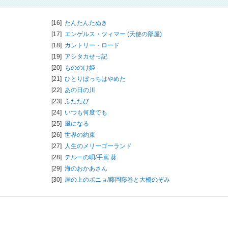
[16]
たんたんたぬき
[17]
エンゲルス・ツィマー (天使の部屋)
[18]
カントリー・ロード
[19]
アシタカせっ記
[20]
もののけ姫
[21]
ひとりぼっちはやめた
[22]
あの日の川
[23]
ふたたび
[24]
いつも何度でも
[25]
風になる
[26]
世界の約束
[27]
人生のメリーゴーランド
[28]
テルーの唄/
手嶌 葵
[29]
海のおかあさん
[30]
崖の上のポニョ/
藤岡藤巻と大橋のぞみ