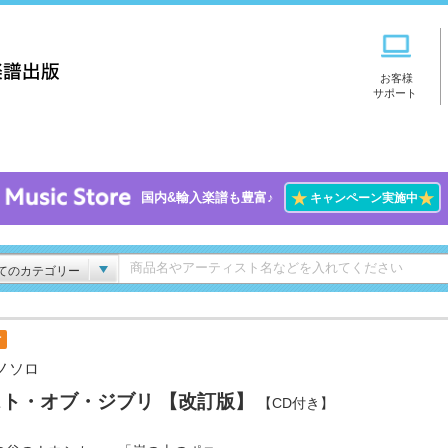
お客様
サポート
★
★
国内&輸入楽譜も豊富♪
キャンペーン実施中
てのカテゴリー
付
ノソロ
スト・オブ・ジブリ 【改訂版】
【CD付き】