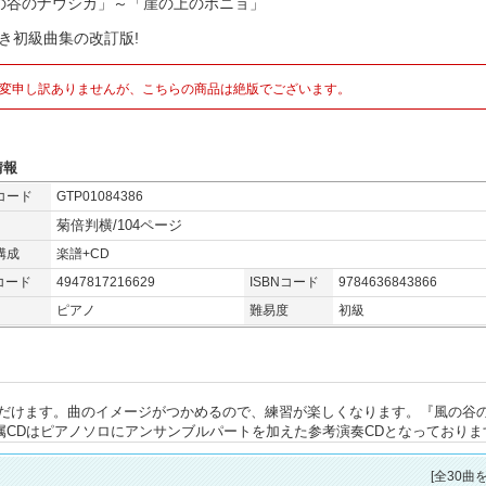
の谷のナウシカ」～「崖の上のポニョ」
付き初級曲集の改訂版!
変申し訳ありませんが、こちらの商品は絶版でございます。
情報
コード
GTP01084386
菊倍判横/104ページ
構成
楽譜+CD
コード
4947817216629
ISBNコード
9784636843866
ピアノ
難易度
初級
だけます。曲のイメージがつかめるので、練習が楽しくなります。『風の谷
付属CDはピアノソロにアンサンブルパートを加えた参考演奏CDとなっておりま
[全30曲