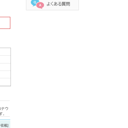
のナウ
す。
を収載]