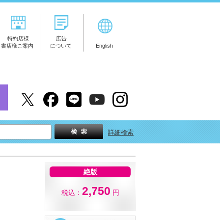
特約店様
広告
書店様ご案内
について
English
詳細検索
絶版
2,750
税込：
円