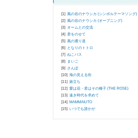
[1]
風の谷のナウシカ (シンボルテーマソング)
[2]
風の谷のナウシカ (オープニング)
[3]
オームとの交流
[4]
君をのせて
[5]
風の通り道
[6]
となりのトトロ
[7]
ねこバス
[8]
まいご
[9]
さんぽ
[10]
海の見える街
[11]
旅立ち
[12]
愛は花・君はその種子 (THE ROSE)
[13]
遠き時代を求めて
[14]
MAMMAIUTO
[15]
いつでも誰かが