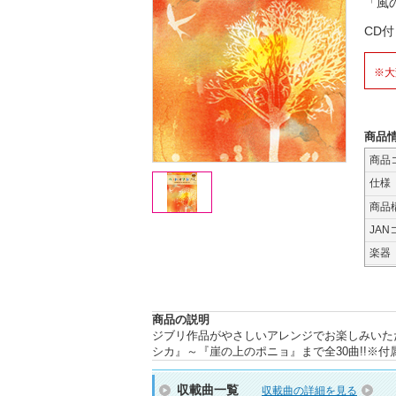
「風
CD
※大
商品
商品
仕様
商品
JAN
楽器
商品の説明
ジブリ作品がやさしいアレンジでお楽しみいた
シカ』～『崖の上のポニョ』まで全30曲!!※
収載曲一覧
収載曲の詳細を見る