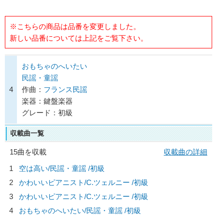
※こちらの商品は品番を変更しました。
新しい品番については上記をご覧下さい。
おもちゃのへいたい
民謡・童謡
4
作曲：
フランス民謡
楽器：鍵盤楽器
グレード：初級
収載曲一覧
15曲を収載
収載曲の詳細
1
空は高い/
民謡・童謡
/初級
2
かわいいピアニスト/
C.ツェルニー
/初級
3
かわいいピアニスト/
C.ツェルニー
/初級
4
おもちゃのへいたい/
民謡・童謡
/初級