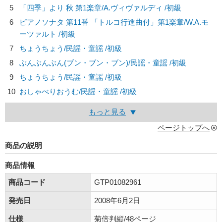
5
「四季」より 秋 第1楽章/
A.ヴィヴァルディ
/初級
6
ピアノソナタ 第11番 「トルコ行進曲付」第1楽章/
W.A.モ
ーツァルト
/初級
7
ちょうちょう/
民謡・童謡
/初級
8
ぶんぶんぶん(ブン・ブン・ブン)/
民謡・童謡
/初級
9
ちょうちょう/
民謡・童謡
/初級
10
おしゃべりおうむ/
民謡・童謡
/初級
もっと見る
ページトップへ
商品の説明
商品情報
商品コード
GTP01082961
発売日
2008年6月2日
仕様
菊倍判縦/48ページ