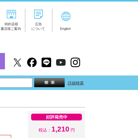
特約店様
広告
書店様ご案内
について
English
詳細検索
好評発売中
1,210
税込：
円