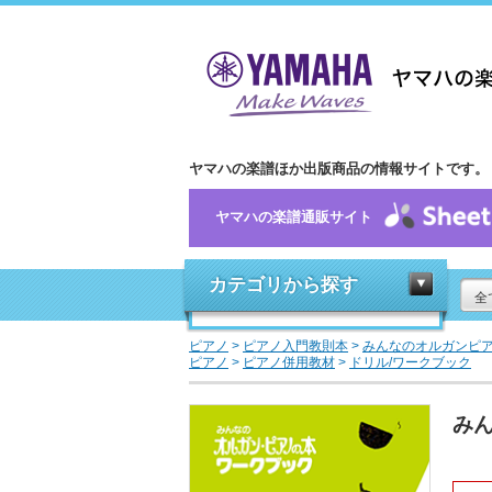
ヤマハの楽譜ほか出版商品の情報サイトです。
ヤマハの楽譜通販サイト
カテゴリから探す
全
ピアノ
>
ピアノ入門教則本
>
みんなのオルガンピ
ピアノ
>
ピアノ併用教材
>
ドリル/ワークブック
みん