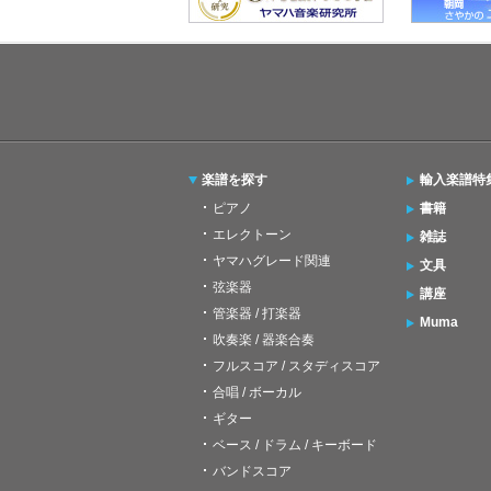
楽譜を探す
輸入楽譜特
ピアノ
書籍
エレクトーン
雑誌
ヤマハグレード関連
文具
弦楽器
講座
管楽器 / 打楽器
Muma
吹奏楽 / 器楽合奏
フルスコア / スタディスコア
合唱 / ボーカル
ギター
ベース / ドラム / キーボード
バンドスコア