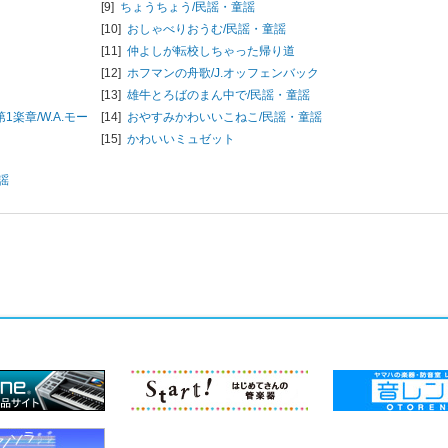
[9]
ちょうちょう/
民謡・童謡
[10]
おしゃべりおうむ/
民謡・童謡
[11]
仲よしが転校しちゃった帰り道
[12]
ホフマンの舟歌/
J.オッフェンバック
ィ
[13]
雄牛とろばのまん中で/
民謡・童謡
1楽章/
W.A.モー
[14]
おやすみかわいいこねこ/
民謡・童謡
[15]
かわいいミュゼット
謡