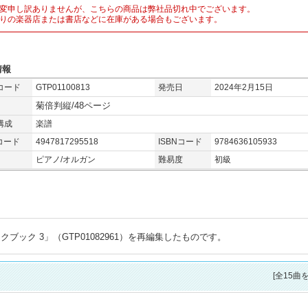
変申し訳ありませんが、こちらの商品は弊社品切れ中でございます。
りの楽器店または書店などに在庫がある場合もございます。
情報
コード
GTP01100813
発売日
2024年2月15日
菊倍判縦/48ページ
構成
楽譜
コード
4947817295518
ISBNコード
9784636105933
ピアノ/オルガン
難易度
初級
ック 3」（GTP01082961）を再編集したものです。
[全15曲