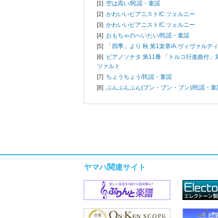
[1]
空は高い/
民謡・童謡
[2]
かわいいピアニスト/
C.ツェルニー
[3]
かわいいピアニスト/
C.ツェルニー
[4]
おもちゃのへいたい/
民謡・童謡
[5]
「四季」より 秋 第1楽章/
A.ヴィヴァルデ
[6]
ピアノソナタ 第11番 「トルコ行進曲付」第
ツァルト
[7]
ちょうちょう/
民謡・童謡
[8]
ぶんぶんぶん(ブン・ブン・ブン)/
民謡・童
ヤマハ関連サイト