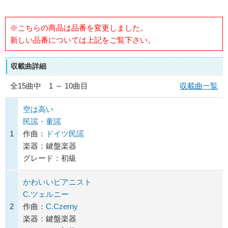
※こちらの商品は品番を変更しました。
新しい品番については上記をご覧下さい。
収載曲詳細
全
15
曲中 1 ～ 10曲目
収載曲一覧
空は高い
民謡・童謡
1
作曲：
ドイツ民謡
楽器：鍵盤楽器
グレード：初級
かわいいピアニスト
C.ツェルニー
2
作曲：
C.Czerny
楽器：鍵盤楽器