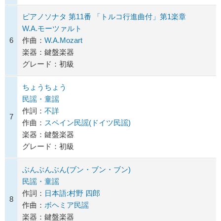
ピアノソナタ 第11番 「トルコ行進曲付」第1楽章
W.A.モーツァルト
6
作曲：
W.A.Mozart
楽器：鍵盤楽器
グレード：初級
ちょうちょう
民謡・童謡
作詞：
不詳
7
作曲：
スペイン民謡(ドイツ民謡)
楽器：鍵盤楽器
グレード：初級
ぶんぶんぶん(ブン・ブン・ブン)
民謡・童謡
作詞：
日本語:村野 四郎
8
作曲：
ボヘミア民謡
楽器：鍵盤楽器