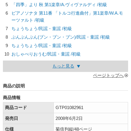
5
「四季」より 秋 第1楽章/
A.ヴィヴァルディ
/初級
6
ピアノソナタ 第11番 「トルコ行進曲付」第1楽章/
W.A.モ
ーツァルト
/初級
7
ちょうちょう/
民謡・童謡
/初級
8
ぶんぶんぶん(ブン・ブン・ブン)/
民謡・童謡
/初級
9
ちょうちょう/
民謡・童謡
/初級
10
おしゃべりおうむ/
民謡・童謡
/初級
もっと見る
ページトップへ
商品の説明
商品情報
商品コード
GTP01082961
発売日
2008年6月2日
仕様
菊倍判縦/48ページ