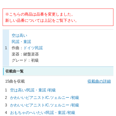
※こちらの商品は品番を変更しました。
新しい品番については上記をご覧下さい。
空は高い
民謡・童謡
1
作曲：
ドイツ民謡
楽器：鍵盤楽器
グレード：初級
収載曲一覧
15曲を収載
収載曲の詳細
1
空は高い/
民謡・童謡
/初級
2
かわいいピアニスト/
C.ツェルニー
/初級
3
かわいいピアニスト/
C.ツェルニー
/初級
4
おもちゃのへいたい/
民謡・童謡
/初級