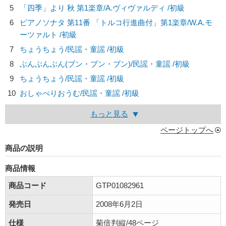
5
「四季」より 秋 第1楽章/
A.ヴィヴァルディ
/初級
6
ピアノソナタ 第11番 「トルコ行進曲付」第1楽章/
W.A.モ
ーツァルト
/初級
7
ちょうちょう/
民謡・童謡
/初級
8
ぶんぶんぶん(ブン・ブン・ブン)/
民謡・童謡
/初級
9
ちょうちょう/
民謡・童謡
/初級
10
おしゃべりおうむ/
民謡・童謡
/初級
もっと見る
ページトップへ
商品の説明
商品情報
商品コード
GTP01082961
発売日
2008年6月2日
仕様
菊倍判縦/48ページ