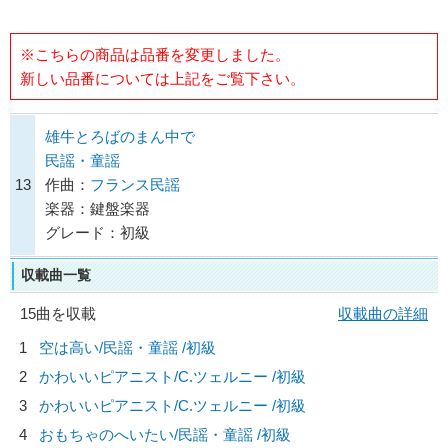
※こちらの商品は品番を変更しました。
新しい品番については上記をご覧下さい。
雄牛とろばのまん中で
民謡・童謡
13
作曲：
フランス民謡
楽器：鍵盤楽器
グレード：初級
収載曲一覧
15曲を収載
収載曲の詳細
1
空は高い/
民謡・童謡
/初級
2
かわいいピアニスト/
C.ツェルニー
/初級
3
かわいいピアニスト/
C.ツェルニー
/初級
4
おもちゃのへいたい/
民謡・童謡
/初級