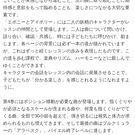
ごいことか実感しながら進むこと、次の曲に取り組むことに期
待感と意欲をもって臨めることも、楽しさにつながる大切な要
素です。
「エボニーとアイボリー」には二人の妖精のキャラクターがレ
ッスンの仲間として登場します。二人は曲について問いかけ、
語り合い、確認・共感し、時には子どもたちに呼びかけ、励ま
します。各ページの背景には必ず一本の道が描かれています
が、これはずっと続くレッスンの歩みを表現したものです。こ
の道を歩む課程で、楽典やリズム、ハーモニーなどに親しんで
ゆくことができます。
キャラクターの会話をレッスン内の会話に発展させることで、
子どもたちが「分かる楽しさ」を感じとれるようになれますよ
うに。
第4巻にはポジション移動が必要な曲が登場します。指くぐりや
が必須となるスケールが含まれる曲や、何度も指くぐりがでて
くる曲、全部で30小節を超えて、弾き切るには根気と体力が求
められるものも増えてきます。そして最後の曲はブルクミュラ
ーの「アラベスク」。バイエル終了レベルに達します。