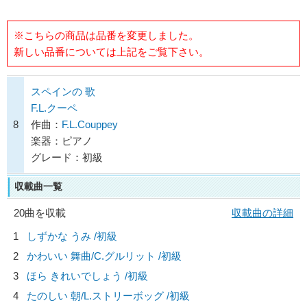
※こちらの商品は品番を変更しました。
新しい品番については上記をご覧下さい。
スペインの 歌
F.L.クーペ
8
作曲：
F.L.Couppey
楽器：ピアノ
グレード：初級
収載曲一覧
20曲を収載
収載曲の詳細
1
しずかな うみ /初級
2
かわいい 舞曲/
C.グルリット
/初級
3
ほら きれいでしょう /初級
4
たのしい 朝/
L.ストリーボッグ
/初級