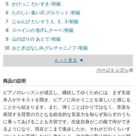
5
かけっこ だいすき /初級
6
たのしい 集い/
C.グルリット
/初級
7
じゅんび たいそう 1、2、3 /初級
8
スペインの 歌/
F.L.クーペ
/初級
9
山のぼりの あとで /初級
10
おとぎばなし/
A.グレチャニノフ
/初級
もっと見る
ページトップへ
商品の説明
ピアノのレッスンが成立し、継続してゆくためには、まず生徒
本人がテキストを開き、ピアノに向かうことを楽しいと感じる
ことから始まります。また、弾くことばかりではなく、音楽を
表現する背景の力となる総合的な音楽力を知らず知らずのうち
に養ってあげることも大切です。生徒自身がこの曲で何ができ
るようになり、現在どこまで進歩したか、それがどのくらいす