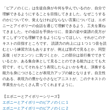
「ピアノのくに」は生徒自身が今何を学んでいるのか、自分で
理解できるようにすることを目指してきました。なぜこうする
のかについてや、覚えなければならない言葉については、エボ
ニーとアイボリーの会話を通じて理解できるよう、工夫を重ね
てきました。その会話を手掛かりに、音楽の姿や楽譜の見方が
すこしずつでも理解できるようになってほしい。それがこのテ
キストの目指すところです。 読譜力の向上には１つ１つ音を読
むという練習方法もありますが、例えば形式で見るとか、同型
反復（ゼクエンツ）に気づくとか、この部分は並行奏でできて
いるとか、ある集合体として見ることのできる能力はとても大
切です。そしてそれをどう表現したらよいかを考え、演奏する
能力を身につけることが表現力アップの鍵となります。自主性
のある、表現力の豊かな小さなピアニストが、このテキストの
卒業生からたくさん育ってくれますように。
【エボニーとアイボリーシリーズ】
エボニーとアイボリーのピアノのくに 1
エボニーとアイボリーのピアノのくに 2