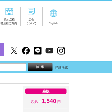
特約店様
広告
書店様ご案内
について
English
詳細検索
絶版
1,540
税込：
円