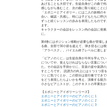
あげることも大切です。生徒自身がこの曲で何
感しながら進むこと、次の曲に取り組むことに
「エボニーとアイボリー」には二人の妖精のキ
合い、確認・共感し、時には子どもたちに呼び
ずっと続くレッスンの歩みを表現したものです
ます。
キャラクターの会話をレッスン内の会話に発展
に。
第4巻にはポジション移動が必要な曲が登場し
る曲、全部で30小節を超えて、弾き切るには
「アラベスク」。バイエル終了レベルに達しま
「ピアノのくに」は生徒自身が今何を学んでい
についてや、覚えなければならない言葉につい
た。その会話を手掛かりに、音楽の姿や楽譜の
すところです。 読譜力の向上には１つ１つ音
ツ）に気づくとか、この部分は並行奏でできて
をどう表現したらよいかを考え、演奏する能力
小さなピアニストが、このテキストの卒業生か
【エボニーとアイボリーシリーズ】
エボニーとアイボリーのピアノのくに 1
エボニーとアイボリーのピアノのくに 2
エボニーとアイボリーのピアノのくに 3