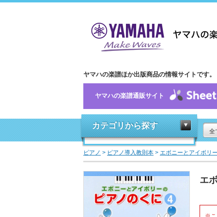
ヤマハの楽譜ほか出版商品の情報サイトです。
ヤマハの楽譜通販サイト
カテゴリから探す
全
ピアノ
>
ピアノ導入教則本
>
エボニーとアイボリ
エボ
※こ