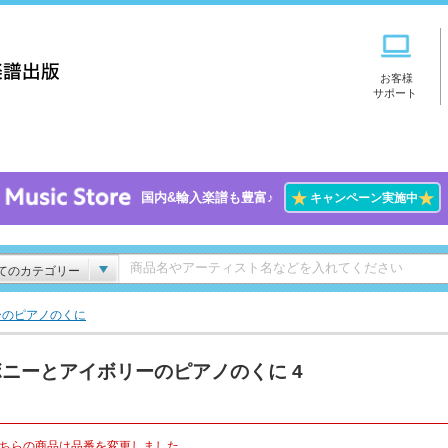
お客様
サポート
★
★
国内&輸入楽譜も豊富♪
キャンペーン実施中
てのカテゴリー
ーのピアノのくに
ニーとアイボリーのピアノのくに 4
ちらの商品は品番を変更しました。