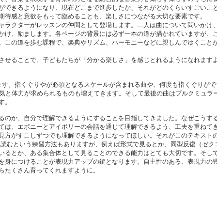
ができるようになり、現在どこまで進歩したか、それがどのくらいすごいこ
期待感と意欲をもって臨めることも、楽しさにつながる大切な要素です。
ャラクターがレッスンの仲間として登場します。二人は曲について問いかけ
かけ、励まします。各ページの背景には必ず一本の道が描かれていますが、
。この道を歩む課程で、楽典やリズム、ハーモニーなどに親しんでゆくこと
させることで、子どもたちが「分かる楽しさ」を感じとれるようになれます
ます。指くぐりやが必須となるスケールが含まれる曲や、何度も指くぐりがで
根気と体力が求められるものも増えてきます。そして最後の曲はブルクミュラ
す。
るのか、自分で理解できるようにすることを目指してきました。なぜこうす
ては、エボニーとアイボリーの会話を通じて理解できるよう、工夫を重ねて
見方がすこしずつでも理解できるようになってほしい。それがこのテキスト
を読むという練習方法もありますが、例えば形式で見るとか、同型反復（ゼク
いるとか、ある集合体として見ることのできる能力はとても大切です。そし
を身につけることが表現力アップの鍵となります。自主性のある、表現力の
らたくさん育ってくれますように。