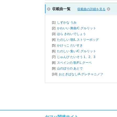
収載曲一覧
収載曲の詳細を見る
[1]
しずかな うみ
[2]
かわいい 舞曲/
C.グルリット
[3]
ほら きれいでしょう
[4]
たのしい 朝/
L.ストリーボッグ
[5]
かけっこ だいすき
[6]
たのしい 集い/
C.グルリット
[7]
じゅんび たいそう 1、2、3
[8]
スペインの 歌/
F.L.クーペ
[9]
山のぼりの あとで
[10]
おとぎばなし/
A.グレチャニノフ
ヤマハ関連サイト