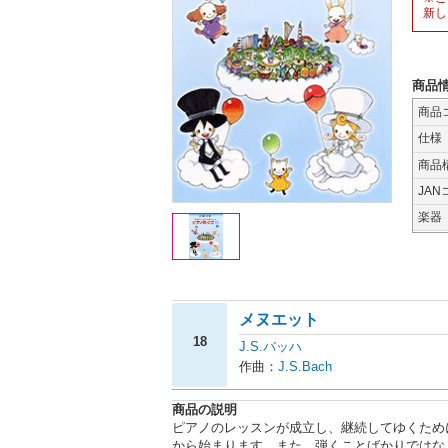
新し
商品
商品
仕様
商品
JAN
楽器
メヌエット
18
J.S.バッハ
作曲：
J.S.Bach
商品の説明
ピアノのレッスンが成立し、継続してゆくため
から始まります。また、弾くことばかりではな