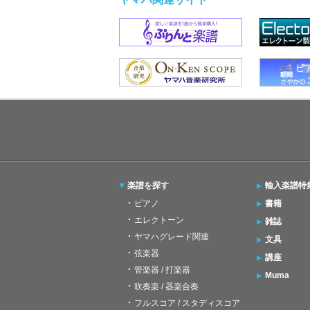
楽譜を探す
輸入楽譜特
ピアノ
書籍
エレクトーン
雑誌
ヤマハグレード関連
文具
弦楽器
講座
管楽器 / 打楽器
Muma
吹奏楽 / 器楽合奏
フルスコア / スタディスコア