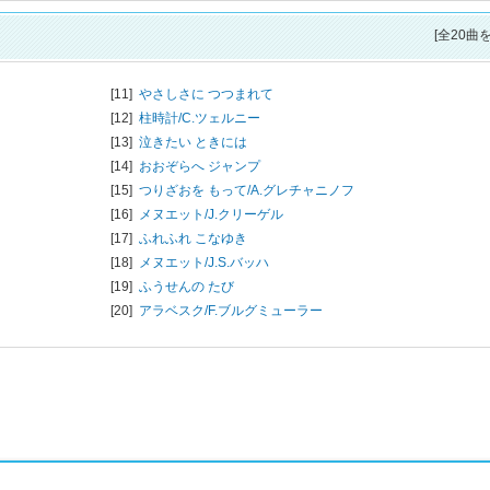
[全20曲
[11]
やさしさに つつまれて
[12]
柱時計/
C.ツェルニー
[13]
泣きたい ときには
[14]
おおぞらへ ジャンプ
[15]
つりざおを もって/
A.グレチャニノフ
[16]
メヌエット/
J.クリーゲル
[17]
ふれふれ こなゆき
[18]
メヌエット/
J.S.バッハ
[19]
ふうせんの たび
[20]
アラベスク/
F.ブルグミューラー