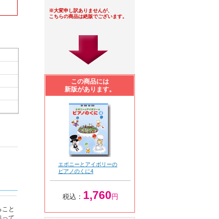
※大変申し訳ありませんが、
こちらの商品は絶版でございます。
この商品には
新版があります。
エボニーとアイボリーの
ピアノのくに4
1,760
税込：
円
ること
養って