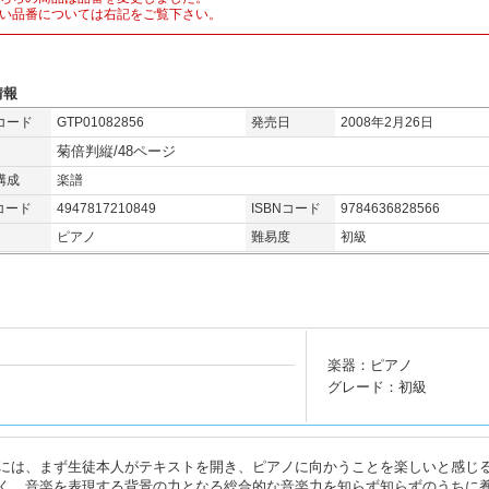
い品番については右記をご覧下さい。
情報
コード
GTP01082856
発売日
2008年2月26日
菊倍判縦/48ページ
構成
楽譜
コード
4947817210849
ISBNコード
9784636828566
ピアノ
難易度
初級
楽器：ピアノ
グレード：初級
には、まず生徒本人がテキストを開き、ピアノに向かうことを楽しいと感じ
く、音楽を表現する背景の力となる総合的な音楽力を知らず知らずのうちに