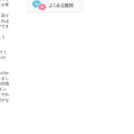
とか実
、語り
これは
ができ
よう
てく
ーの
るのか
きまし
の目指
エン
てそれ
豊かな