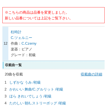
※こちらの商品は品番を変更しました。
新しい品番については上記をご覧下さい。
柱時計
C.ツェルニー
12
作曲：
C.Czerny
楽器：ピアノ
グレード：初級
収載曲一覧
20曲を収載
収載曲の詳細
1
しずかな うみ /初級
2
かわいい 舞曲/
C.グルリット
/初級
3
ほら きれいでしょう /初級
4
たのしい 朝/
L.ストリーボッグ
/初級