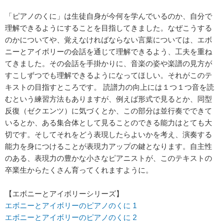
「ピアノのくに」は生徒自身が今何を学んでいるのか、自分で
理解できるようにすることを目指してきました。なぜこうする
のかについてや、覚えなければならない言葉については、エボ
ニーとアイボリーの会話を通じて理解できるよう、工夫を重ね
てきました。その会話を手掛かりに、音楽の姿や楽譜の見方が
すこしずつでも理解できるようになってほしい。それがこのテ
キストの目指すところです。 読譜力の向上には１つ１つ音を読
むという練習方法もありますが、例えば形式で見るとか、同型
反復（ゼクエンツ）に気づくとか、この部分は並行奏でできて
いるとか、ある集合体として見ることのできる能力はとても大
切です。そしてそれをどう表現したらよいかを考え、演奏する
能力を身につけることが表現力アップの鍵となります。自主性
のある、表現力の豊かな小さなピアニストが、このテキストの
卒業生からたくさん育ってくれますように。
【エボニーとアイボリーシリーズ】
エボニーとアイボリーのピアノのくに 1
エボニーとアイボリーのピアノのくに 2