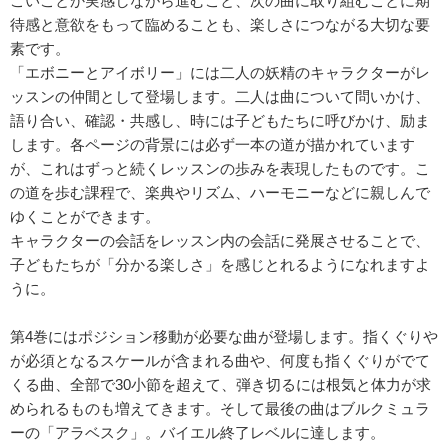
ごいことか実感しながら進むこと、次の曲に取り組むことに期
待感と意欲をもって臨めることも、楽しさにつながる大切な要
素です。
「エボニーとアイボリー」には二人の妖精のキャラクターがレ
ッスンの仲間として登場します。二人は曲について問いかけ、
語り合い、確認・共感し、時には子どもたちに呼びかけ、励ま
します。各ページの背景には必ず一本の道が描かれています
が、これはずっと続くレッスンの歩みを表現したものです。こ
の道を歩む課程で、楽典やリズム、ハーモニーなどに親しんで
ゆくことができます。
キャラクターの会話をレッスン内の会話に発展させることで、
子どもたちが「分かる楽しさ」を感じとれるようになれますよ
うに。
第4巻にはポジション移動が必要な曲が登場します。指くぐりや
が必須となるスケールが含まれる曲や、何度も指くぐりがでて
くる曲、全部で30小節を超えて、弾き切るには根気と体力が求
められるものも増えてきます。そして最後の曲はブルクミュラ
ーの「アラベスク」。バイエル終了レベルに達します。