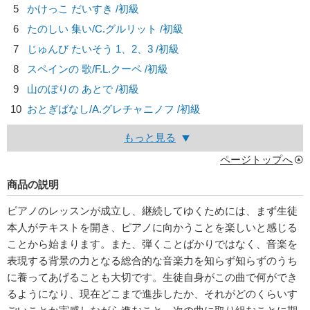
5
かけっこ だいすき /初級
6
たのしい 集い/
C.グルリット
/初級
7
じゅんび たいそう 1、2、3 /初級
8
スペインの 歌/
F.L.クーペ
/初級
9
山のぼりの あとで /初級
10
おとぎばなし/
A.グレチャニノフ
/初級
もっと見る
ページトップへ
商品の説明
ピアノのレッスンが成立し、継続してゆくためには、まず生徒
本人がテキストを開き、ピアノに向かうことを楽しいと感じる
ことから始まります。また、弾くことばかりではなく、音楽を
表現する背景の力となる総合的な音楽力を知らず知らずのうち
に養ってあげることも大切です。生徒自身がこの曲で何ができ
るようになり、現在どこまで進歩したか、それがどのくらいす