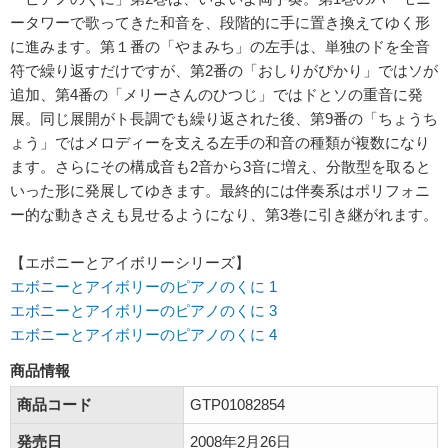
ータワーで歌ってきた和音を、段階的に手に置き換えてゆく形
に進みます。第１番の「やまみち」の左手は、単独のドを全音
符で繰り返すだけですが、第2番の「おしりがぴかり」ではソが
追加、第4番の「メリーさんのひつじ」ではドとソの重音に発
展。同じ展開がト長調でも繰り返された後、第9番の「ちょうち
ょう」ではメロディーを支える左手の和音の種類が複数になり
ます。さらにその構成音も2音から3音に増え、分散型を取ると
いった形に発展してゆきます。最終的には伴奏系はポリフォニ
ー的な動きさえも見せるようになり、第3巻に引き継がれます。
【エボニーとアイボリーシリーズ】
エボニーとアイボリーのピアノのくに 1
エボニーとアイボリーのピアノのくに 3
エボニーとアイボリーのピアノのくに 4
商品情報
商品コード
GTP01082854
発売日
2008年2月26日