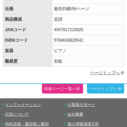
仕様
菊倍判横/56ページ
商品構成
楽譜
JANコード
4947817210825
ISBNコード
9784636828542
楽器
ピアノ
難易度
初級
ページトップへ
特集ページ一覧へ
ページトップへ
インフォメーション
お客様サポート
広告について
会社概要
特約店様・書店様ご案内
個人情報保護方針