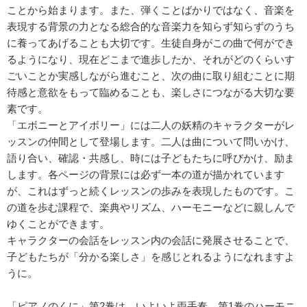
ことから始まります。また、弾くことばかりではなく、音楽を
表現する背景の力となる総合的な音楽力を知らず知らずのうち
に養ってあげることも大切です。生徒自身がこの曲で何ができ
るようになり、現在どこまで進歩したか、それがどのくらいす
ごいことか実感しながら進むこと、次の曲に取り組むことに期
待感と意欲をもって臨めることも、楽しさにつながる大切な要
素です。
「エボニーとアイボリー」には二人の妖精のキャラクターがレ
ッスンの仲間として登場します。二人は曲について問いかけ、
語り合い、確認・共感し、時には子どもたちに呼びかけ、励ま
します。各ページの背景には必ず一本の道が描かれています
が、これはずっと続くレッスンの歩みを表現したものです。こ
の道を歩む課程で、楽典やリズム、ハーモニーなどに親しんで
ゆくことができます。
キャラクターの会話をレッスン内の会話に発展させることで、
子どもたちが「分かる楽しさ」を感じとれるようになれますよ
うに。
「ピアノのくに」第2巻は、いよいよ両手奏。第1巻のハーモニ