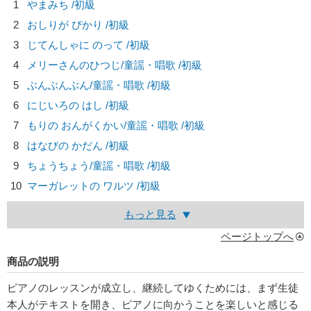
1
やまみち /初級
2
おしりが ぴかり /初級
3
じてんしゃに のって /初級
4
メリーさんのひつじ/
童謡・唱歌
/初級
5
ぶんぶんぶん/
童謡・唱歌
/初級
6
にじいろの はし /初級
7
もりの おんがくかい/
童謡・唱歌
/初級
8
はなびの かだん /初級
9
ちょうちょう/
童謡・唱歌
/初級
10
マーガレットの ワルツ /初級
もっと見る
ページトップへ
商品の説明
ピアノのレッスンが成立し、継続してゆくためには、まず生徒
本人がテキストを開き、ピアノに向かうことを楽しいと感じる