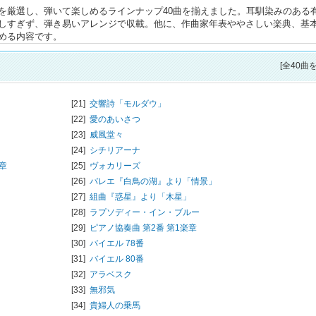
を厳選し、弾いて楽しめるラインナップ40曲を揃えました。耳馴染みのある
しすぎず、弾き易いアレンジで収載。他に、作曲家年表ややさしい楽典、基
める内容です。
[全40曲
[21]
交響詩「モルダウ」
[22]
愛のあいさつ
[23]
威風堂々
[24]
シチリアーナ
章
[25]
ヴォカリーズ
[26]
バレエ『白鳥の湖』より「情景」
[27]
組曲『惑星』より「木星」
[28]
ラプソディー・イン・ブルー
[29]
ピアノ協奏曲 第2番 第1楽章
[30]
バイエル 78番
[31]
バイエル 80番
[32]
アラベスク
[33]
無邪気
[34]
貴婦人の乗馬