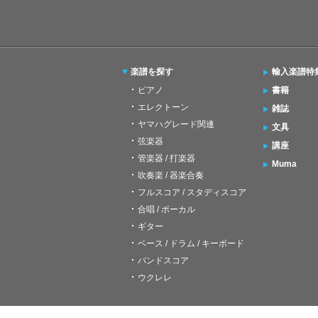
楽譜を探す
輸入楽譜特
ピアノ
書籍
エレクトーン
雑誌
ヤマハグレード関連
文具
弦楽器
講座
管楽器 / 打楽器
Muma
吹奏楽 / 器楽合奏
フルスコア / スタディスコア
合唱 / ボーカル
ギター
ベース / ドラム / キーボード
バンドスコア
ウクレレ