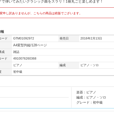
ノで弾いてみたいクラシック曲をスラリ！1冊丸ごと楽しめます！
変申し訳ありませんが、こちらの商品は絶版でございます。
情報
コード
GTM01092972
発売日
2016年2月13日
A4変型判縦/128ページ
構成
雑誌
コード
4910076260368
ピアノ
編成
ピアノ・ソロ
度
初中級
楽器：ピアノ
編成：ピアノ・ソロ
グレード：初中級