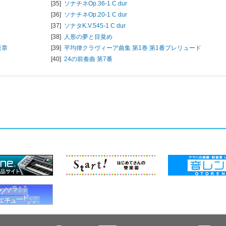
[35]
ソナチネOp.36-1 C dur
[36]
ソナチネOp.20-1 C dur
[37]
ソナタK.V.545-1 C dur
[38]
人形の夢と目覚め
楽章
[39]
平均律クラヴィーア曲集 第1巻 第1番プレリュード
[40]
24の前奏曲 第7番