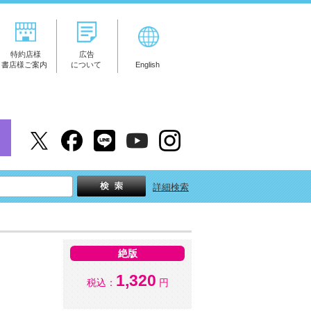
特約店様
広告
書店様ご案内
について
English
詳細検索
絶版
1,320
税込：
円