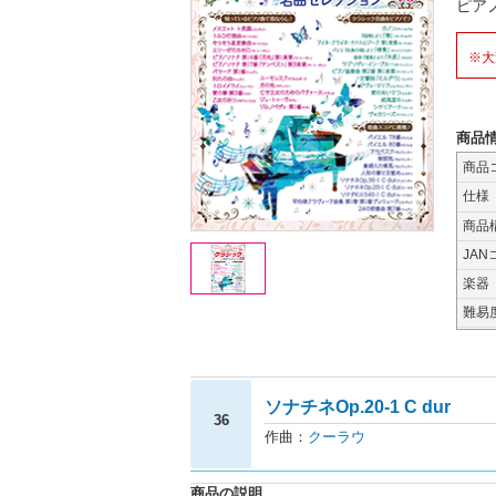
ピア
※大
商品
商品
仕様
商品
JAN
楽器
難易
ソナチネOp.20-1 C dur
36
作曲：
クーラウ
商品の説明