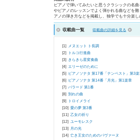
ピアノで弾いてみたいと思うクラシックの名曲
やピアノのレッスンでよく弾かれる曲などを難
アノの弾き方などを掲載し、独学でも十分楽し
収載曲一覧
収載曲の詳細を見る
[1]
メヌエット ト長調
[2]
トルコ行進曲
[3]
きらきら星変奏曲
[4]
エリーゼのために
[5]
ピアノソナタ 第17番「テンペスト」第3楽
[6]
ピアノソナタ 第14番「月光」第1楽章
[7]
バラード 第1番
[8]
別れの曲
[9]
トロイメライ
[10]
愛の夢 第3番
[11]
乙女の祈り
[12]
ユーモレスク
[13]
月の光
[14]
亡き王女のためのパヴァーヌ