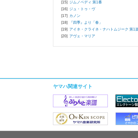
[15]
ジムノペディ 第1番
[16]
ジュ・トゥ・ヴ
[17]
カノン
[18]
『四季』より「春」
[19]
アイネ・クライネ・ナハトムジーク 第1
[20]
アヴェ・マリア
ヤマハ関連サイト