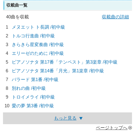
収載曲一覧
40曲を収載
収載曲の詳細
1
メヌエット ト長調 /初中級
2
トルコ行進曲 /初中級
3
きらきら星変奏曲 /初中級
4
エリーゼのために /初中級
5
ピアノソナタ 第17番「テンペスト」第3楽章 /初中級
6
ピアノソナタ 第14番「月光」第1楽章 /初中級
7
バラード 第1番 /初中級
8
別れの曲 /初中級
9
トロイメライ /初中級
10
愛の夢 第3番 /初中級
もっと見る
ページトップへ