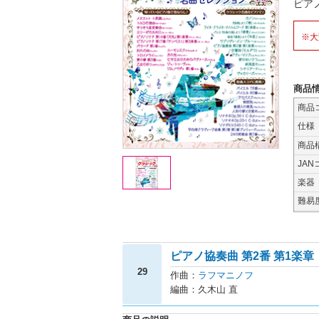
ピア
※大
商品
商品
仕様
商品
JAN
楽器
難易
ピアノ協奏曲 第2番 第1楽章
29
作曲：
ラフマニノフ
編曲：久木山 直