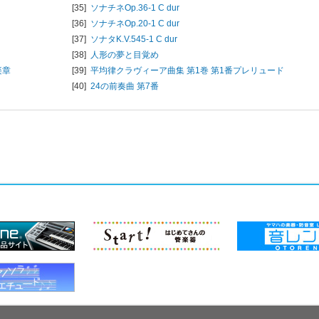
[35]
ソナチネOp.36-1 C dur
[36]
ソナチネOp.20-1 C dur
[37]
ソナタK.V.545-1 C dur
[38]
人形の夢と目覚め
楽章
[39]
平均律クラヴィーア曲集 第1巻 第1番プレリュード
[40]
24の前奏曲 第7番