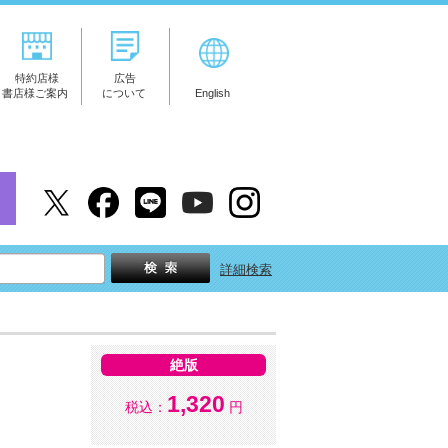
特約店様
広告
書店様ご案内
について
English
詳細検索
絶版
1,320
税込：
円