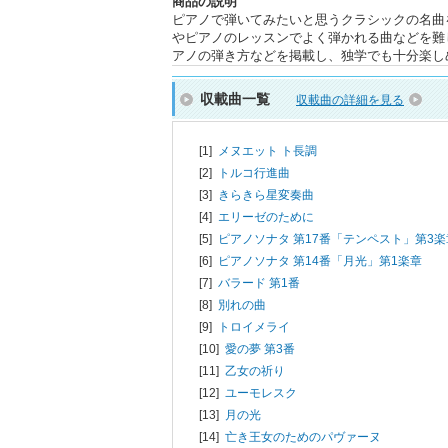
商品の説明
ピアノで弾いてみたいと思うクラシックの名曲
やピアノのレッスンでよく弾かれる曲などを難
アノの弾き方などを掲載し、独学でも十分楽し
収載曲一覧
収載曲の詳細を見る
[1]
メヌエット ト長調
[2]
トルコ行進曲
[3]
きらきら星変奏曲
[4]
エリーゼのために
[5]
ピアノソナタ 第17番「テンペスト」第3楽
[6]
ピアノソナタ 第14番「月光」第1楽章
[7]
バラード 第1番
[8]
別れの曲
[9]
トロイメライ
[10]
愛の夢 第3番
[11]
乙女の祈り
[12]
ユーモレスク
[13]
月の光
[14]
亡き王女のためのパヴァーヌ