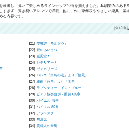
を厳選し、弾いて楽しめるラインナップ40曲を揃えました。耳馴染みのある
しすぎず、弾き易いアレンジで収載。他に、作曲家年表ややさしい楽典、基
める内容です。
[全40曲
[21]
交響詩「モルダウ」
[22]
愛のあいさつ
[23]
威風堂々
[24]
シチリアーナ
章
[25]
ヴォカリーズ
[26]
バレエ『白鳥の湖』より「情景」
[27]
組曲『惑星』より「木星」
[28]
ラプソディー・イン・ブルー
[29]
ピアノ協奏曲 第2番 第1楽章
[30]
バイエル 78番
[31]
バイエル 80番
[32]
アラベスク
[33]
無邪気
[34]
貴婦人の乗馬