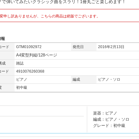
ノで弾いてみたいクラシック曲をスラリ！1冊丸ごと楽しめます！
変申し訳ありませんが、こちらの商品は絶版でございます。
情報
コード
GTM01092972
発売日
2016年2月13日
A4変型判縦/128ページ
構成
雑誌
コード
4910076260368
ピアノ
編成
ピアノ・ソロ
度
初中級
楽器：ピアノ
編成：ピアノ・ソロ
グレード：初中級