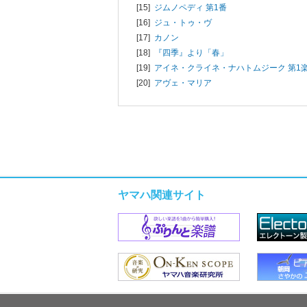
[15]
ジムノペディ 第1番
[16]
ジュ・トゥ・ヴ
[17]
カノン
[18]
『四季』より「春」
[19]
アイネ・クライネ・ナハトムジーク 第1
[20]
アヴェ・マリア
ヤマハ関連サイト