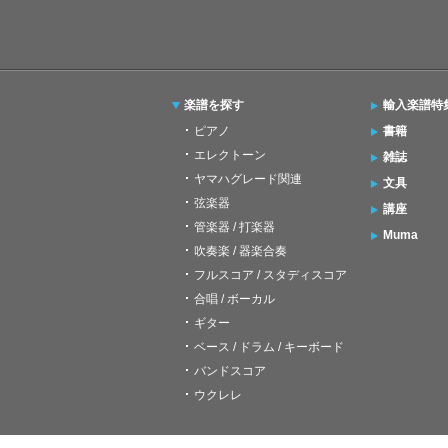
楽譜を探す
輸入楽譜特
ピアノ
書籍
エレクトーン
雑誌
ヤマハグレード関連
文具
弦楽器
講座
管楽器 / 打楽器
Muma
吹奏楽 / 器楽合奏
フルスコア / スタディスコア
合唱 / ボーカル
ギター
ベース / ドラム / キーボード
バンドスコア
ウクレレ