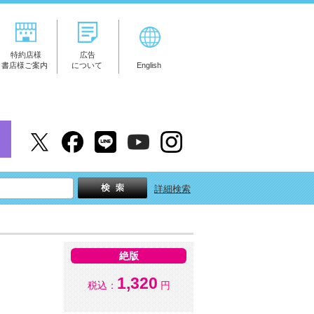
特約店様
広告
書店様ご案内
について
English
詳細検索
絶版
1,320
税込：
円