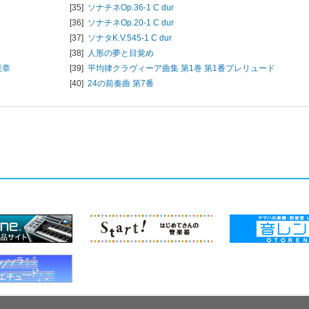
[35]
ソナチネOp.36-1 C dur
[36]
ソナチネOp.20-1 C dur
[37]
ソナタK.V.545-1 C dur
[38]
人形の夢と目覚め
楽章
[39]
平均律クラヴィーア曲集 第1巻 第1番プレリュード
[40]
24の前奏曲 第7番