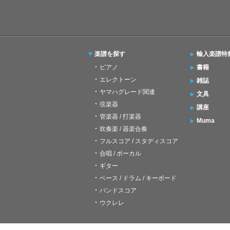
楽譜を探す
輸入楽譜特
ピアノ
書籍
エレクトーン
雑誌
ヤマハグレード関連
文具
弦楽器
講座
管楽器 / 打楽器
Muma
吹奏楽 / 器楽合奏
フルスコア / スタディスコア
合唱 / ボーカル
ギター
ベース / ドラム / キーボード
バンドスコア
ウクレレ