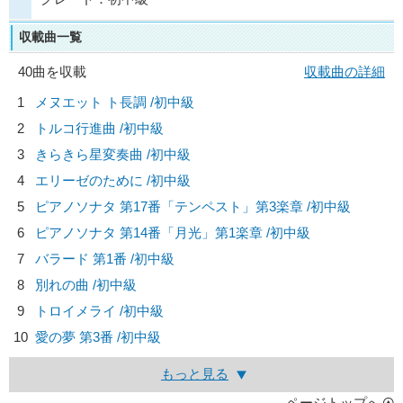
収載曲一覧
40曲を収載
収載曲の詳細
1
メヌエット ト長調 /初中級
2
トルコ行進曲 /初中級
3
きらきら星変奏曲 /初中級
4
エリーゼのために /初中級
5
ピアノソナタ 第17番「テンペスト」第3楽章 /初中級
6
ピアノソナタ 第14番「月光」第1楽章 /初中級
7
バラード 第1番 /初中級
8
別れの曲 /初中級
9
トロイメライ /初中級
10
愛の夢 第3番 /初中級
もっと見る
ページトップへ