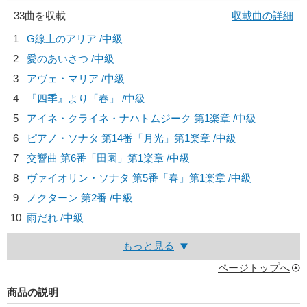
33曲を収載
収載曲の詳細
1
G線上のアリア /中級
2
愛のあいさつ /中級
3
アヴェ・マリア /中級
4
『四季』より「春」 /中級
5
アイネ・クライネ・ナハトムジーク 第1楽章 /中級
6
ピアノ・ソナタ 第14番「月光」第1楽章 /中級
7
交響曲 第6番「田園」第1楽章 /中級
8
ヴァイオリン・ソナタ 第5番「春」第1楽章 /中級
9
ノクターン 第2番 /中級
10
雨だれ /中級
もっと見る
ページトップへ
商品の説明