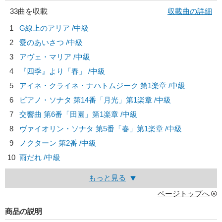
33曲を収載
収載曲の詳細
1
G線上のアリア /中級
2
愛のあいさつ /中級
3
アヴェ・マリア /中級
4
『四季』より「春」 /中級
5
アイネ・クライネ・ナハトムジーク 第1楽章 /中級
6
ピアノ・ソナタ 第14番「月光」第1楽章 /中級
7
交響曲 第6番「田園」第1楽章 /中級
8
ヴァイオリン・ソナタ 第5番「春」第1楽章 /中級
9
ノクターン 第2番 /中級
10
雨だれ /中級
もっと見る
ページトップへ
商品の説明