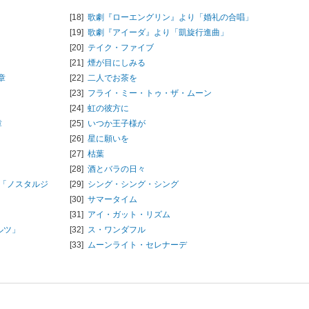
[18]
歌劇『ローエングリン』より「婚礼の合唱」
[19]
歌劇『アイーダ』より「凱旋行進曲」
[20]
テイク・ファイブ
[21]
煙が目にしみる
章
[22]
二人でお茶を
[23]
フライ・ミー・トゥ・ザ・ムーン
[24]
虹の彼方に
章
[25]
いつか王子様が
[26]
星に願いを
[27]
枯葉
[28]
酒とバラの日々
曲「ノスタルジ
[29]
シング・シング・シング
[30]
サマータイム
[31]
アイ・ガット・リズム
ルツ」
[32]
ス・ワンダフル
[33]
ムーンライト・セレナーデ