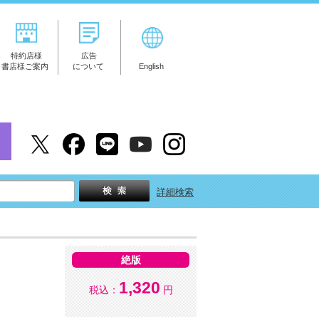
特約店様
広告
書店様ご案内
について
English
詳細検索
絶版
1,320
税込：
円