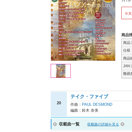
※大
商品
商品
仕様
商品
JAN
難易
テイク・ファイブ
20
作曲：
PAUL DESMOND
編曲：鈴木 奈美
収載曲一覧
収載曲の詳細を見る