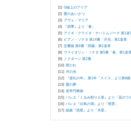
[1]
G線上のアリア
[2]
愛のあいさつ
[3]
アヴェ・マリア
[4]
『四季』より「春」
[5]
アイネ・クライネ・ナハトムジーク 第1楽
[6]
ピアノ・ソナタ 第14番「月光」第1楽章
[7]
交響曲 第6番「田園」第1楽章
[8]
ヴァイオリン・ソナタ 第5番「春」第1楽
[9]
ノクターン 第2番
[10]
雨だれ
[11]
月の光
[12]
『巡礼の年』 第1年「スイス」より第8
[13]
愛の夢
[14]
皇帝円舞曲
[15]
バレエ『くるみ割り人形』より「花のワ
[16]
バレエ『白鳥の湖』より「情景」
[17]
組曲『惑星』より「木星」