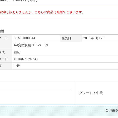
変申し訳ありませんが、こちらの商品は絶版でございます。
情報
コード
GTM01089844
発売日
2013年6月17日
A4変型判縦/132ページ
構成
雑誌
コード
4910076260733
度
中級
グレード：中級
[全33曲