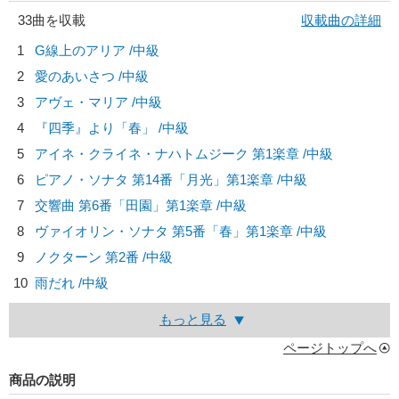
33曲を収載
収載曲の詳細
1
G線上のアリア /中級
2
愛のあいさつ /中級
3
アヴェ・マリア /中級
4
『四季』より「春」 /中級
5
アイネ・クライネ・ナハトムジーク 第1楽章 /中級
6
ピアノ・ソナタ 第14番「月光」第1楽章 /中級
7
交響曲 第6番「田園」第1楽章 /中級
8
ヴァイオリン・ソナタ 第5番「春」第1楽章 /中級
9
ノクターン 第2番 /中級
10
雨だれ /中級
もっと見る
ページトップへ
商品の説明