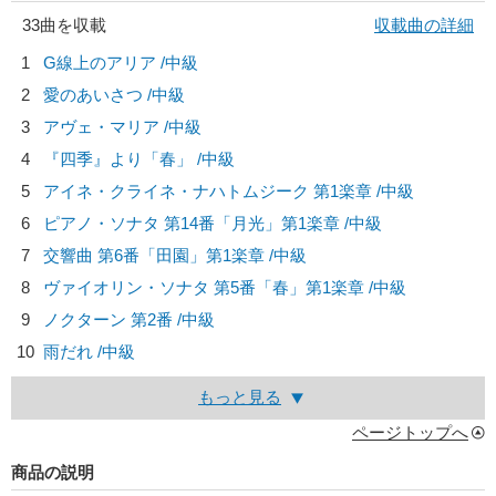
33曲を収載
収載曲の詳細
1
G線上のアリア /中級
2
愛のあいさつ /中級
3
アヴェ・マリア /中級
4
『四季』より「春」 /中級
5
アイネ・クライネ・ナハトムジーク 第1楽章 /中級
6
ピアノ・ソナタ 第14番「月光」第1楽章 /中級
7
交響曲 第6番「田園」第1楽章 /中級
8
ヴァイオリン・ソナタ 第5番「春」第1楽章 /中級
9
ノクターン 第2番 /中級
10
雨だれ /中級
もっと見る
ページトップへ
商品の説明