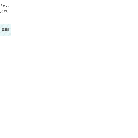
/メル
ンスホ
を収載]