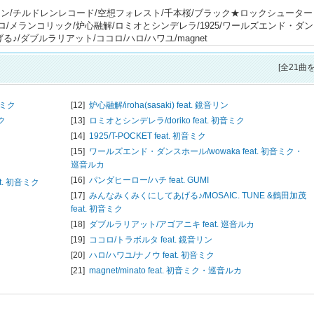
/チルドレンレコード/空想フォレスト/千本桜/ブラック★ロックシューター 
ロ/メランコリック/炉心融解/ロミオとシンデレラ/1925/ワールズエンド・ダ
/ダブルラリアット/ココロ/ハロ/ハワユ/magnet
[全21曲
音ミク
[12]
炉心融解/
iroha(sasaki) feat. 鏡音リン
ミク
[13]
ロミオとシンデレラ/
doriko feat. 初音ミク
[14]
1925/
T-POCKET feat. 初音ミク
[15]
ワールズエンド・ダンスホール/
wowaka feat. 初音ミク・
巡音ルカ
[16]
パンダヒーロー/
ハチ feat. GUMI
eat. 初音ミク
[17]
みんなみくみくにしてあげる♪/
MOSAIC. TUNE &鶴田加茂
feat. 初音ミク
[18]
ダブルラリアット/
アゴアニキ feat. 巡音ルカ
[19]
ココロ/
トラボルタ feat. 鏡音リン
[20]
ハロ/ハワユ/
ナノウ feat. 初音ミク
[21]
magnet/
minato feat. 初音ミク・巡音ルカ