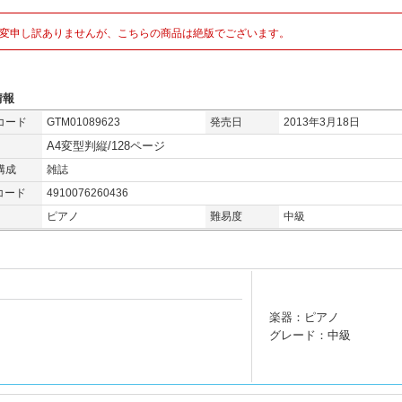
変申し訳ありませんが、こちらの商品は絶版でございます。
情報
コード
GTM01089623
発売日
2013年3月18日
A4変型判縦/128ページ
構成
雑誌
コード
4910076260436
ピアノ
難易度
中級
楽器：ピアノ
グレード：中級