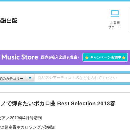
お客様
サポート
★
★
国内&輸入楽譜も豊富♪
キャンペーン実施中
てのカテゴリー
ノで弾きたいボカロ曲 Best Selection 2013春
アノ2013年4月号増刊
気&超定番ボカロソングが満載!!