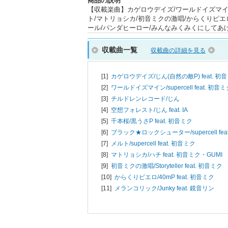
商品の説明
【収載楽曲】カゲロウデイズ/ワールドイズマイン
ト/マトリョシカ/初音ミクの激唱/からくりピエ
ール/パンダヒーロー/みんなみくみくにしてあげる♪
収載曲一覧
収載曲の詳細を見る
[1]
カゲロウデイズ/
じん(自然の敵P) feat. 初
[2]
ワールドイズマイン/
supercell feat. 初音
[3]
チルドレンレコード/
じん
[4]
空想フォレスト/
じん feat. IA
[5]
千本桜/
黒うさP feat. 初音ミク
[6]
ブラック★ロックシューター/
supercell f
[7]
メルト/
supercell feat. 初音ミク
[8]
マトリョシカ/
ハチ feat. 初音ミク・GUMI
[9]
初音ミクの激唱/
Storyteller feat. 初音ミク
[10]
からくりピエロ/
40mP feat. 初音ミク
[11]
メランコリック/
Junky feat. 鏡音リン