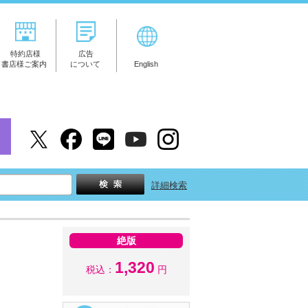
特約店様
広告
書店様ご案内
について
English
詳細検索
絶版
1,320
税込：
円