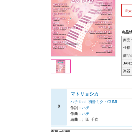
※大
商品
商品
仕様
商品
JAN
楽器
マトリョシカ
ハチ feat. 初音ミク・GUMI
8
作詞：
ハチ
作曲：
ハチ
編曲：川田 千春