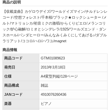
商品の説明
【収載楽曲】カゲロウデイズ/ワールドイズマイン/チルドレンレ
コード/空想フォレスト/千本桜/ブラック★ロックシューター /メ
ルト/マトリョシカ/初音ミクの激唱/からくりピエロ/メランコリ
ック/炉心融解/ロミオとシンデレラ/1925/ワールズエンド・ダン
スホール/パンダヒーロー/みんなみくみくにしてあげる♪/ダブル
ラリアット/ココロ/ハロ/ハワユ/magnet
商品情報
商品コード
GTM01089623
発売日
2013年3月18日
仕様
A4変型判縦/128ページ
商品構成
雑誌
JANコード
4910076260436
楽器
ピアノ