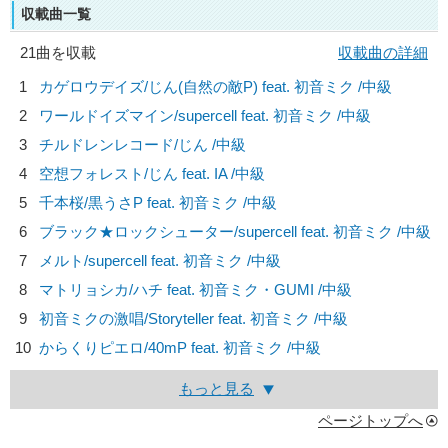
収載曲一覧
21曲を収載
収載曲の詳細
1
カゲロウデイズ/
じん(自然の敵P) feat. 初音ミク
/中級
2
ワールドイズマイン/
supercell feat. 初音ミク
/中級
3
チルドレンレコード/
じん
/中級
4
空想フォレスト/
じん feat. IA
/中級
5
千本桜/
黒うさP feat. 初音ミク
/中級
6
ブラック★ロックシューター/
supercell feat. 初音ミク
/中級
7
メルト/
supercell feat. 初音ミク
/中級
8
マトリョシカ/
ハチ feat. 初音ミク・GUMI
/中級
9
初音ミクの激唱/
Storyteller feat. 初音ミク
/中級
10
からくりピエロ/
40mP feat. 初音ミク
/中級
もっと見る
ページトップへ