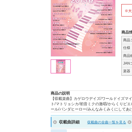
※大
商品
商品
仕様
商品
JAN
楽器
商品の説明
【収載楽曲】カゲロウデイズ/ワールドイズマイン
ト/マトリョシカ/初音ミクの激唱/からくりピエ
ール/パンダヒーロー/みんなみくみくにしてあげる♪
収載曲詳細
収載曲の全曲一覧を見る