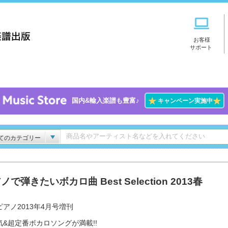
お客様
サポート
★
★
国内&輸入楽譜も豊富♪
キャンペーン実施中
てのカテゴリー
ノで弾きたいボカロ曲 Best Selection 2013春
アノ2013年4月号増刊
気&超定番ボカロソングが満載!!