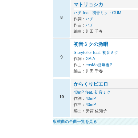
マトリョシカ
ハチ feat. 初音ミク・GUMI
8
作詞：
ハチ
作曲：
ハチ
編曲：川田 千春
初音ミクの激唱
Storyteller feat. 初音ミク
9
作詞：
GAiA
作曲：
cosMo@爆走P
編曲：川田 千春
からくりピエロ
40mP feat. 初音ミク
10
作詞：
40mP
作曲：
40mP
編曲：安蒜 佐知子
収載曲の全曲一覧を見る