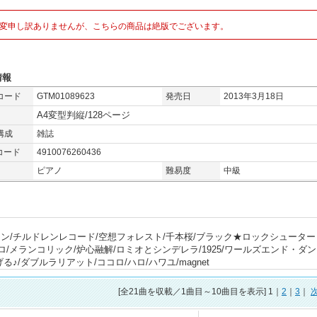
変申し訳ありませんが、こちらの商品は絶版でございます。
情報
コード
GTM01089623
発売日
2013年3月18日
A4変型判縦/128ページ
構成
雑誌
コード
4910076260436
ピアノ
難易度
中級
/チルドレンレコード/空想フォレスト/千本桜/ブラック★ロックシューター 
ロ/メランコリック/炉心融解/ロミオとシンデレラ/1925/ワールズエンド・ダ
/ダブルラリアット/ココロ/ハロ/ハワユ/magnet
[全
21
曲を収載／1曲目～10曲目を表示] 1｜
2
｜
3
｜