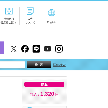
特約店様
広告
書店様ご案内
について
English
詳細検索
絶版
1,320
税込：
円