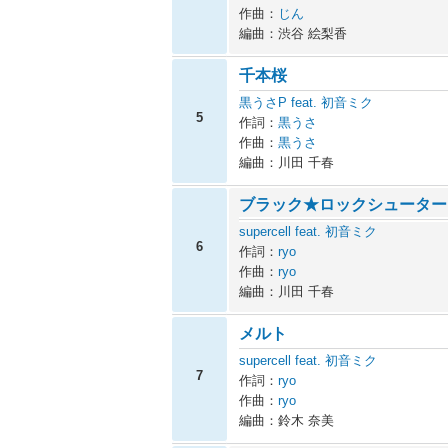
作曲：
じん
編曲：渋谷 絵梨香
千本桜
黒うさP feat. 初音ミク
5
作詞：
黒うさ
作曲：
黒うさ
編曲：川田 千春
ブラック★ロックシューター
supercell feat. 初音ミク
6
作詞：
ryo
作曲：
ryo
編曲：川田 千春
メルト
supercell feat. 初音ミク
7
作詞：
ryo
作曲：
ryo
編曲：鈴木 奈美