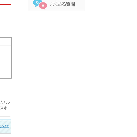
/メル
ンスホ
次へ>>