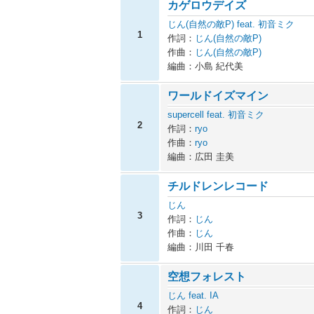
カゲロウデイズ
じん(自然の敵P) feat. 初音ミク
1
作詞：
じん(自然の敵P)
作曲：
じん(自然の敵P)
編曲：小島 紀代美
ワールドイズマイン
supercell feat. 初音ミク
2
作詞：
ryo
作曲：
ryo
編曲：広田 圭美
チルドレンレコード
じん
3
作詞：
じん
作曲：
じん
編曲：川田 千春
空想フォレスト
じん feat. IA
4
作詞：
じん