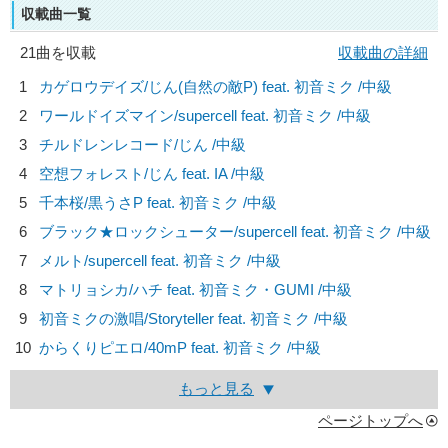
収載曲一覧
21曲を収載
収載曲の詳細
1
カゲロウデイズ/
じん(自然の敵P) feat. 初音ミク
/中級
2
ワールドイズマイン/
supercell feat. 初音ミク
/中級
3
チルドレンレコード/
じん
/中級
4
空想フォレスト/
じん feat. IA
/中級
5
千本桜/
黒うさP feat. 初音ミク
/中級
6
ブラック★ロックシューター/
supercell feat. 初音ミク
/中級
7
メルト/
supercell feat. 初音ミク
/中級
8
マトリョシカ/
ハチ feat. 初音ミク・GUMI
/中級
9
初音ミクの激唱/
Storyteller feat. 初音ミク
/中級
10
からくりピエロ/
40mP feat. 初音ミク
/中級
もっと見る
ページトップへ