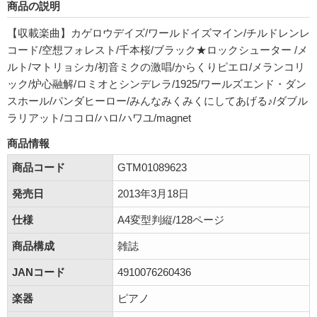
商品の説明
【収載楽曲】カゲロウデイズ/ワールドイズマイン/チルドレンレ
コード/空想フォレスト/千本桜/ブラック★ロックシューター /メ
ルト/マトリョシカ/初音ミクの激唱/からくりピエロ/メランコリ
ック/炉心融解/ロミオとシンデレラ/1925/ワールズエンド・ダン
スホール/パンダヒーロー/みんなみくみくにしてあげる♪/ダブル
ラリアット/ココロ/ハロ/ハワユ/magnet
商品情報
商品コード
GTM01089623
発売日
2013年3月18日
仕様
A4変型判縦/128ページ
商品構成
雑誌
JANコード
4910076260436
楽器
ピアノ