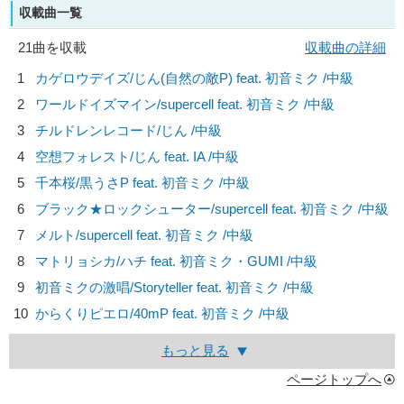
収載曲一覧
21曲を収載
収載曲の詳細
1
カゲロウデイズ/
じん(自然の敵P) feat. 初音ミク
/中級
2
ワールドイズマイン/
supercell feat. 初音ミク
/中級
3
チルドレンレコード/
じん
/中級
4
空想フォレスト/
じん feat. IA
/中級
5
千本桜/
黒うさP feat. 初音ミク
/中級
6
ブラック★ロックシューター/
supercell feat. 初音ミク
/中級
7
メルト/
supercell feat. 初音ミク
/中級
8
マトリョシカ/
ハチ feat. 初音ミク・GUMI
/中級
9
初音ミクの激唱/
Storyteller feat. 初音ミク
/中級
10
からくりピエロ/
40mP feat. 初音ミク
/中級
もっと見る
ページトップへ