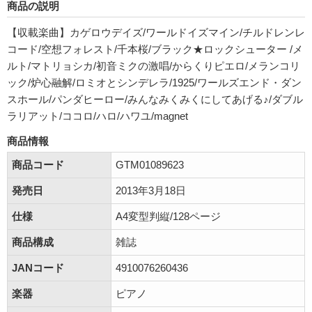
商品の説明
【収載楽曲】カゲロウデイズ/ワールドイズマイン/チルドレンレ
コード/空想フォレスト/千本桜/ブラック★ロックシューター /メ
ルト/マトリョシカ/初音ミクの激唱/からくりピエロ/メランコリ
ック/炉心融解/ロミオとシンデレラ/1925/ワールズエンド・ダン
スホール/パンダヒーロー/みんなみくみくにしてあげる♪/ダブル
ラリアット/ココロ/ハロ/ハワユ/magnet
商品情報
商品コード
GTM01089623
発売日
2013年3月18日
仕様
A4変型判縦/128ページ
商品構成
雑誌
JANコード
4910076260436
楽器
ピアノ