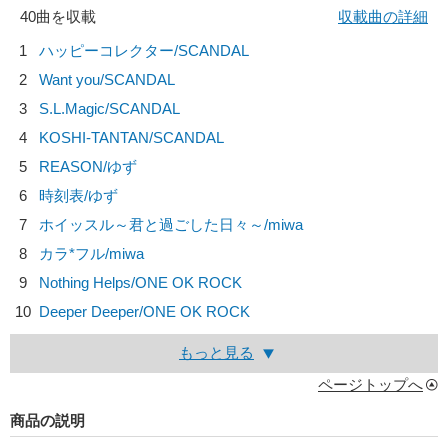
40曲を収載
収載曲の詳細
1
ハッピーコレクター/
SCANDAL
2
Want you/
SCANDAL
3
S.L.Magic/
SCANDAL
4
KOSHI-TANTAN/
SCANDAL
5
REASON/
ゆず
6
時刻表/
ゆず
7
ホイッスル～君と過ごした日々～/
miwa
8
カラ*フル/
miwa
9
Nothing Helps/
ONE OK ROCK
10
Deeper Deeper/
ONE OK ROCK
もっと見る
ページトップへ
商品の説明